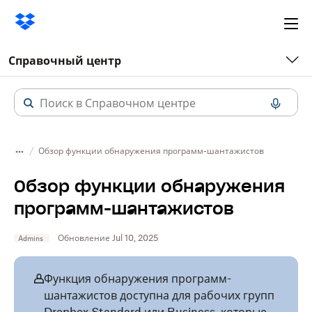
Ope
me
Справочный центр
Обзор функции обнаружения программ-шантажистов
Обзор функции обнаружения
программ-шантажистов
Обновление Jul 10, 2025
Admins
Функция обнаружения программ-
шантажистов доступна для рабочих групп