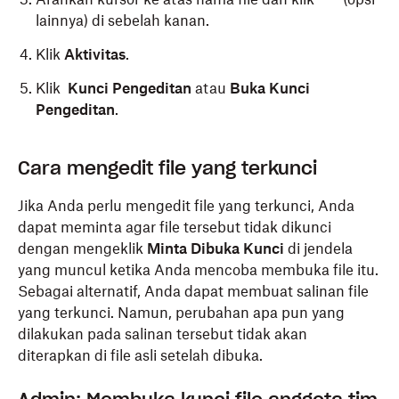
lainnya) di sebelah kanan.
Klik
Aktivitas
.
Klik
Kunci Pengeditan
atau
Buka Kunci
Pengeditan
.
Buka
folder Dropbox
di komputer Anda.
Cara mengedit file yang terkunci
Klik kanan file yang ingin dikunci atau dibuka.
Jika Anda perlu mengedit file yang terkunci, Anda
Klik
Kunci Pengeditan
atau
Buka Kunci
dapat meminta agar file tersebut tidak dikunci
Pengeditan
.
dengan mengeklik
Minta Dibuka Kunci
di jendela
yang muncul ketika Anda mencoba membuka file itu.
Sebagai alternatif, Anda dapat membuat salinan file
yang terkunci. Namun, perubahan apa pun yang
dilakukan pada salinan tersebut tidak akan
diterapkan di file asli setelah dibuka.