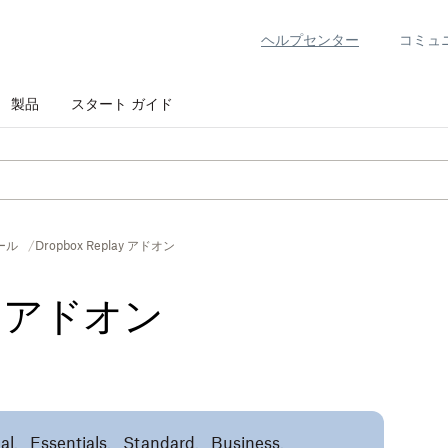
ヘルプセンター
コミュ
製品
スタート ガイド
ール
Dropbox Replay アドオン
ay アドオン
al、Essentials、Standard、Business、