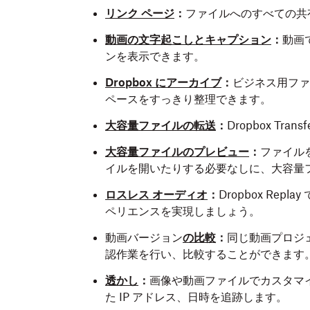
リンク ページ
：
ファイルへのすべての共有
動画の文字起こしとキャプション
：
動画
ンを表示できます。
Dropbox にアーカイブ
：
ビジネス用ファイ
ペースをすっきり整理できます。
大容量ファイルの転送
：
Dropbox Tr
大容量ファイルのプレビュー
：
ファイル
イルを開いたりする必要なしに、大容量
ロスレス オーディオ
：
Dropbox Re
ペリエンスを実現しましょう。
動画バージョン
の比較
：
同じ動画プロジ
認作業を行い、比較することができます
透かし
：
画像や動画ファイルでカスタマ
た IP アドレス、日時を追跡します。