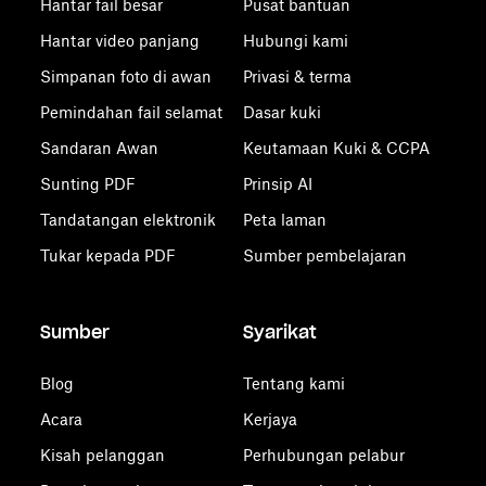
Hantar fail besar
Pusat bantuan
Hantar video panjang
Hubungi kami
Simpanan foto di awan
Privasi & terma
Pemindahan fail selamat
Dasar kuki
Sandaran Awan
Keutamaan Kuki & CCPA
Sunting PDF
Prinsip AI
Tandatangan elektronik
Peta laman
Tukar kepada PDF
Sumber pembelajaran
Sumber
Syarikat
Blog
Tentang kami
Acara
Kerjaya
Kisah pelanggan
Perhubungan pelabur