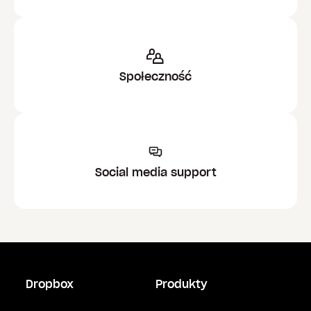
Wyświetl dane rozliczeniowe:
w sekcji
Płatności
wyświetlana jest bieżąca taryfa, kwota i data
następnej faktury oraz okres rozliczeniowy.
Społeczność
Social media support
Dropbox
Produkty