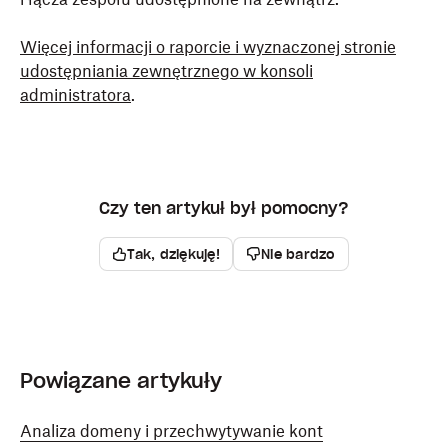
Więcej informacji o raporcie i wyznaczonej stronie
udostępniania zewnętrznego w konsoli
administratora
.
Aby uzyskać dostęp do panelu Dash:
Zaloguj się
na stronie dash.ai za pomocą danych
Czy ten artykuł był pomocny?
logowania administratora.
Kliknij swój awatar (zdjęcie profilowe lub inicjały)
Tak, dziękuję!
Nie bardzo
w lewym dolnym rogu.
Wybierz
Konsola administratora
.
Za pomocą pulpitu nawigacyjnego:
Powiązane artykuły
Dodaj aplikacje
: Kliknij
Wyświetl aplikacje
, aby
Analiza domeny i przechwytywanie kont
przejść do strony
Aplikacje
, gdzie możesz dodawać