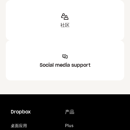
令在一个小时后都没有响应，请尝试重启电脑并重复这
注意：
切勿手动输入命令。
些步骤。
在系统提示时输入电脑管理员的密码（不是
Dropbox 密码），然后按下键盘上的
Enter
键。
社区
复制
`dropbox stop`

在您输入密码时终端内的密码字段将保持空白。
`dropbox status  # Should report 
"not running"
`

输入后，按下键盘上的
Enter
键。
`rm -rf ~/.dropbox-dist`

`rm -rf /var/lib/dropbox`

第一行文字（称为提示符）出现时，就表示这些
`rm -rf ~/.dropbox*`

指令已完成。
`sudo apt-get remove nautilus-dropbox`

Social media support
`sudo apt-get remove dropbox`

`rm /etc/apt/source.d/dropbox`

重要说明
：
`sudo chown 
"$USER"
"$HOME"
`

`sudo chown -R 
"$USER"
 ~/Dropbox`

`sudo chattr -R -i ~/Dropbox`

下列命令行假设您的 Dropbox 文件夹位于默认
`sudo chmod -R u+rw ~/Dropbox`
路径。如果您将 Dropbox 文件夹放置在自定义
位置，请将所有 ~/Dropbox 实例替换为
Dropbox
产品
Dropbox 文件夹的完整路径并打上引号。 例
如，如果您的 Dropbox 文件夹路径为
注意：
删除这些文件夹并不会删除您 Dropbox
桌面应用
Plus
"/Volumes/DifferentPlace/Dropbox"，请将