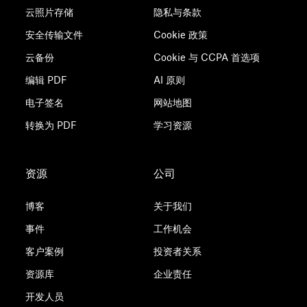
选择 Dropbox 文件夹位置（如果其不在默认位置的
云照片存储
隐私与条款
话）。
安全传输文件
Cookie 政策
重要提示
：如果您是团队帐户的成员，则您的
云备份
Cookie 与 CCPA 首选项
Dropbox 团队名称将包含在文件夹路径中。您
重要说明
：此流程会删除之前的首选项和配
编辑 PDF
AI 原则
需要在上面几行中输入“~/[团队名称] Dropbox”
置。如果您不希望重新同步您的 Dropbox 内
电子签名
而不是“~/Dropbox”。
网站地图
容，则必须手动选择 Dropbox 同步到目标位
置。如果不手动选择，您就要创建新的
转换为 PDF
学习资源
Dropbox 文件夹并重新开始同步您的内容。
5. 获取最新版本的 Dropbox 桌面应用。
立即下载。
资源
公司
6. 导航到下载的安装文件所在的文件夹，然后双击该文
要选择硬盘上现有的 Dropbox 文件夹，请在选择要同
件。
步的文件夹之后单击
高级设置
。
博客
关于我们
7. 应用重新安装之前设置的任何
事件
工作机会
选择性同步首选项
。
客户案例
投资者关系
8. 选择 Dropbox 文件夹位置（如果不在默认位置）。
在
受支持的无界面 Linux 发行版本
上安装：
资源库
企业责任
开发人员
在终端中输入以下命令：