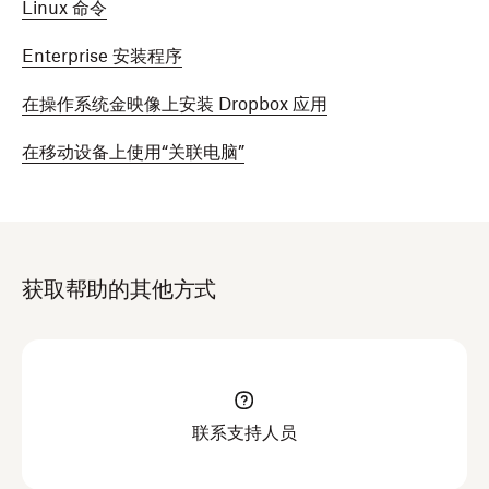
Dropbox 密码）。在您输入密码时终端内的密码字
Linux 命令
键单击 Dropbox 图标并选择
移到废纸篓
。
段将保持空白。输入后，按下键盘上的
Enter
键。
​​Enterprise 安装程序
第一行文字（称为提示符）出现时，就表示这些指令
完成卸载之后，请重启电脑。
已完成。
在操作系统金映像上安装 Dropbox 应用
删除残留的 Dropbox 系统文件夹。
在移动设备上使用“关联电脑”
打开您的访达。
重要说明
：在下面的命令中，我们假设您的
单击
应用程序
。
Dropbox 文件夹在默认路径中。如果您将
打开“终端”应用程序。
Dropbox 文件夹放在了自定义位置，请将所有
~/Dropbox 替换为带有引号的 Dropbox 文件夹
更新 macOS 电脑上的终端路径是
获取帮助的其他方式
完整路径。例如，如果您的 Dropbox 文件夹路
/Applications/Terminal.app
径为 “/Volumes/DifferentPlace/Dropbox”，
请将下列命令行中的 ~/Dropbox 替换为
注意
：如果您找不到“终端”应用程序，请检查“实
"/Volumes/DifferentPlace/Dropbox"。
用工具”文件夹。
将下列各行逐一复制并粘贴到终端中。粘贴每一行之
联系支持人员
当终端提示符在命令后面再次显示时，说明指令已完成
后按下键盘上的
Enter
键。
所请求的任务，可以执行下一个命令。如果任意一个命