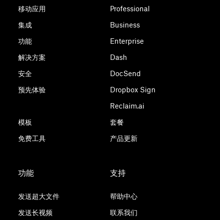
文件夹中的文件。
移动应用
下列命令行中的 ~/Dropbox 替换为
Professional
"/Volumes/DifferentPlace/Dropbox"。
集成
Business
如果你使用的是采用文件提供程序的 MacOS 版
功能
Enterprise
重要提示
：如果您是团队帐户的成员，则您的
Dropbox，则需要将 ~/ Dropbox 的所有实例替
Dropbox 团队名称将包含在文件夹路径中。您
解决方案
Dash
换为 ~/Library/Cloudstorage/ Dropbox。
需要在上面几行中输入“~/[团队名称] Dropbox”
安全
DocSend
而不是“~/Dropbox”。
预先体验
Dropbox Sign
复制
Reclaim.ai
sudo chown 
"$USER"
"$HOME"
3. 重启电脑。
模板
套餐
sudo chown -R 
"$USER"
 ~/Dropbox

在带有图形用户界面的
受支持 Linux 分发版本
上安装：
免费工具
产品更新
sudo chmod -R u+rw ~/Dropbox

获取适合操作系统和架构的正确程序包。
立即下载。
sudo mv ~/.dropbox ~/.Trash/dropbox.old

导航到下载的安装文件所在的文件夹，然后双击该文
功能
支持
件。
sudo chmod -N ~

发送超大文件
帮助中心
在重新安装之前，应用所设的
选择性同步首选项
。
发送长视频
联系我们
sudo mv /Library/DropboxHelperTools ~/DropboxHelpe