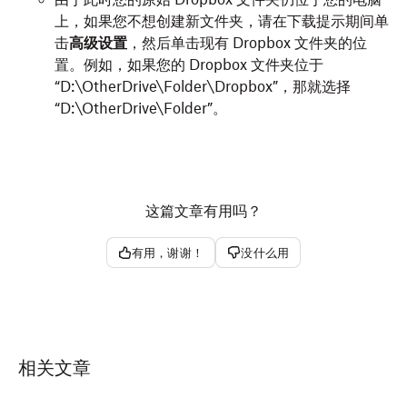
上，如果您不想创建新文件夹，请在下载提示期间单
击
高级设置
，然后单击现有 Dropbox 文件夹的位
置。例如，如果您的 Dropbox 文件夹位于
“D:\OtherDrive\Folder\Dropbox”，那就选择
“D:\OtherDrive\Folder”。
根据您的操作系统分发版本以及您在安装过程中使用的程
退出 Dropbox 桌面应用。
序包，您可以在两个不同的位置放置 Dropbox 文件。本文
单击菜单栏中的 Dropbox 图标。
中的指令同时适用于两种情况，因此部分命令可能会导致
这篇文章有用吗？
错误。
单击您的头像（个人资料图片或姓名缩写）。
有用，谢谢！
没什么用
单击
退出
。
打开“终端”应用程序。
将下列各行逐一复制并粘贴到终端中。粘贴每一行之后
卸载 Dropbox：
按下键盘上的
Enter
键。
打开您的访达。
注意：
切勿手动输入命令。
相关文章
单击
应用程序
。
在输入命令后，系统可能会提示您输入电脑密码（非
找到 Dropbox 应用并将其拖放到废纸篓。或者，右