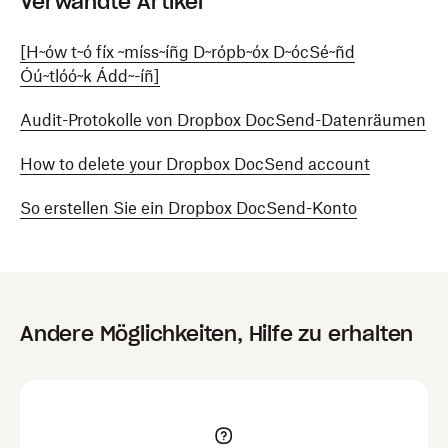
Verwandte Artikel
[H~ów t~ó fíx ~míss~íñg D~rópb~óx D~ócSé~ñd
Óú~tlóó~k Ádd~-íñ]
Audit-Protokolle von Dropbox DocSend-Datenräumen
How to delete your Dropbox DocSend account
So erstellen Sie ein Dropbox DocSend-Konto
Andere Möglichkeiten, Hilfe zu erhalten