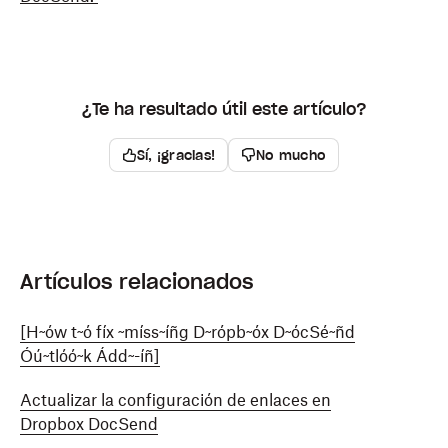
¿Te ha resultado útil este artículo?
Sí, ¡gracias!
No mucho
Artículos relacionados
[H~ów t~ó fíx ~míss~íñg D~rópb~óx D~ócSé~ñd
Óú~tlóó~k Ádd~-íñ]
Actualizar la configuración de enlaces en
Dropbox DocSend