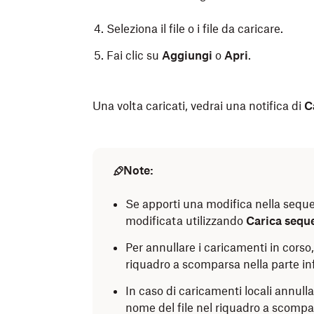
Seleziona il file o i file da caricare.
Fai clic su
Aggiungi
o
Apri
.
Una volta caricati, vedrai una notifica di
C
Note:
Se apporti una modifica nella sequ
modificata utilizzando
Carica seque
Per annullare i caricamenti in corso,
riquadro a scomparsa nella parte infe
In caso di caricamenti locali annullat
nome del file nel riquadro a scompar