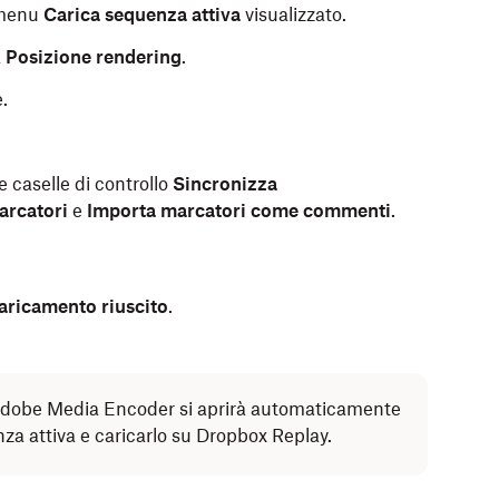
l menu
Carica sequenza attiva
visualizzato.
a
Posizione rendering
.
e.
 caselle di controllo
Sincronizza
arcatori
e
Importa marcatori come commenti
.
aricamento riuscito
.
Adobe Media Encoder si aprirà automaticamente
za attiva e caricarlo su Dropbox Replay.