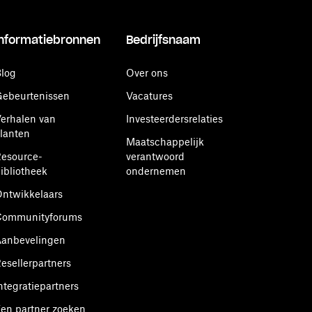
Informatiebronnen
Bedrijfsnaam
log
Over ons
ebeurtenissen
Vacatures
erhalen van
Investeerdersrelaties
lanten
Maatschappelijk
esource-
verantwoord
ibliotheek
ondernemen
ntwikkelaars
Communityforums
anbevelingen
esellerpartners
ntegratiepartners
en partner zoeken