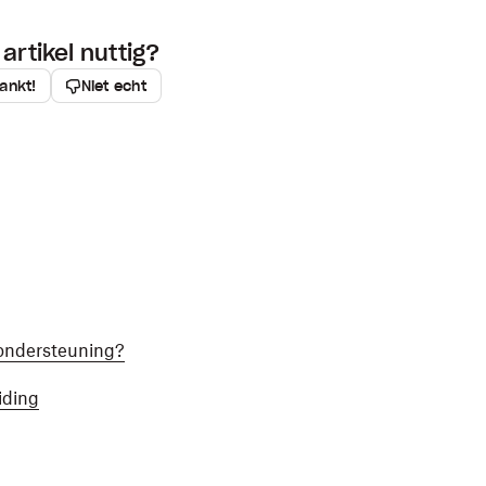
artikel nuttig?
ankt!
Niet echt
-ondersteuning?
iding