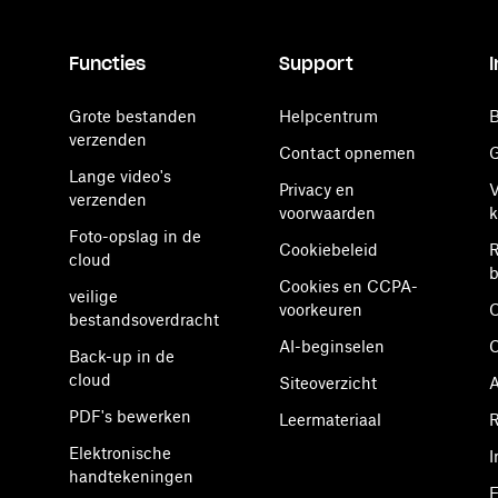
Functies
Support
Grote bestanden
Helpcentrum
B
verzenden
Contact opnemen
G
Lange video's
Privacy en
V
verzenden
voorwaarden
k
Foto-opslag in de
Cookiebeleid
R
cloud
b
Cookies en CCPA-
veilige
voorkeuren
O
bestandsoverdracht
AI-beginselen
Back-up in de
cloud
Siteoverzicht
A
PDF's bewerken
Leermateriaal
R
Elektronische
I
handtekeningen
E