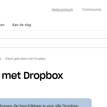
Helpcentrum
Community
ten
Aan de slag
es
Slack gebruiken met Dropbox
n met Dropbox
chreven die beschikbaar is voor alle Dropbox-