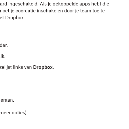
ard ingeschakeld. Als je gekoppelde apps hebt die
moet je cocreatie inschakelen door je team toe te
met Dropbox.
der.
lk.
elijst links van
Dropbox
.
deraan.
meer opties).