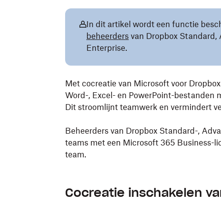
In dit artikel wordt een functie bes
beheerders
van Dropbox Standard, 
Enterprise.
Met cocreatie van Microsoft voor Dropbo
Word-, Excel- en PowerPoint-bestanden m
Dit stroomlijnt teamwerk en vermindert ve
Beheerders van Dropbox Standard-, Advanc
teams met een Microsoft 365 Business-li
team.
Cocreatie inschakelen v