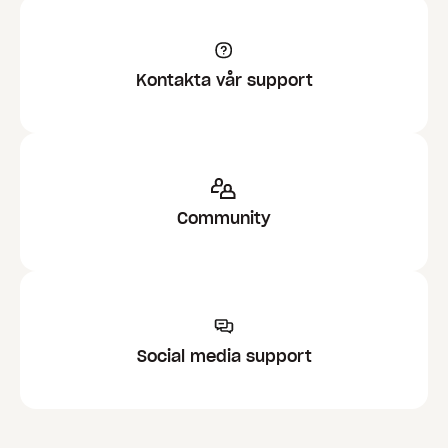
</
dict
>
</
plist
>
Kontakta vår support
Konvertera
till
med
.plist
.mobileconfig
verktyget
mcxToProfile
.
Ladda upp filen till MDM-programvara (som JAMF
eller MobiControl).
Community
Inställningar kommer att synas när Office-appen
har startats om.
Social media support