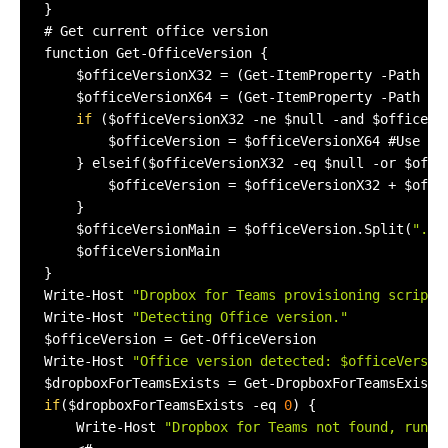
}

# Get current office version

function Get-OfficeVersion {

    $officeVersionX32 = (Get-ItemProperty -Path 
'H
    $officeVersionX64 = (Get-ItemProperty -Path 
'H
if
 ($officeVersionX32 -ne $null -and $officeVer
        $officeVersion = $officeVersionX64 #Use x6
    } elseif($officeVersionX32 -eq $null -or $offic
        $officeVersion = $officeVersionX32 + $offic
    }

    $officeVersionMain = $officeVersion.Split(
"."
)
    $officeVersionMain

}

Write-Host 
"Dropbox for Teams provisioning script 
Write-Host 
"Detecting Office version."
$officeVersion = Get-OfficeVersion

Write-Host 
"Office version detected: $officeVersio
if
($dropboxForTeamsExists -eq 
0
) {

    Write-Host 
"Dropbox for Teams not found, runni