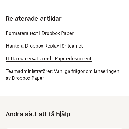
Så här använder du den här metoden:
Skapa en ny fil med filtillägget
med hjälp
.plist
Relaterade artiklar
av en textredigerare.
Formatera text i Dropbox Paper
Kopiera nedanstående XML-fil.
Hantera Dropbox Replay för teamet
Kopiera
Hitta och ersätta ord i Paper-dokument
<?xml version="1.0" encoding="UTF-8"?>
<!DOCTYPE 
plist
PUBLIC
"-//Apple//DTD PLIST 1.0//E
Teamadministratörer: Vanliga frågor om lanseringen
<
plist
version
=
"1.0"
>
av Dropbox Paper
<
dict
>
<
key
>
OfficePrePopulatedThirdPartyCloudStorageP
<
array
>
<
dict
>
<
key
>
CSPServiceID
</
key
>
<
string
>
TP_DROPBOX_PLUS
</
string
>
Andra sätt att få hjälp
</
dict
>
</
array
>