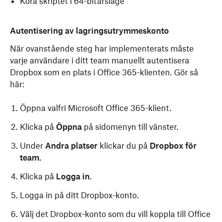
Köra skriptet i 64-bitarsläge
Vart och ett av dessa alternativ konfigurerar posten
Du kan automatiskt etablera Dropbox som en plats
Autentisering av lagringsutrymmeskonto
för medlemmar i ditt team med Windows-enheter
OfficePrePopulatedThirdPartyCloudStorage
genom att skicka dem en länk. För att göra det:
När ovanstående steg har implementerats måste
under domänen
Providers
varje användare i ditt team manuellt autentisera
.
com.microsoft.office
Dropbox som en plats i Office 365-klienten. Gör så
Skicka följande URL till medlemmarna i ditt team
här:
som du vill automatiskt etablera Dropbox som en
Skalskript
plats för:
ms-office-storage-
Skriptet nedan måste köras i användarsammanhang.
host:asp|d|TP_DROPBOX_PLUS|o|0|a|WEB
Öppna valfri Microsoft Office 365-klient.
Om någon Microsoft-app är öppen när skriptet körs
Säg till dina teammedlemmar att kopiera och
Klicka på
Öppna
på sidomenyn till vänster.
måste de startas om.
klistra in webbadressen i sin webbläsare.
Under
Andra platser
klickar du på
Dropbox för
team.
Kopiera
#!/bin/zsh

URL:en tar dem till platsen i Office 365-
Klicka på
Logga in
.
if
 [[ ${office_settings} != *
"domain com.microsoft
datorprogrammet för att lägga till Dropbox som en
Logga in på ditt Dropbox-konto.
then

plats. Väl där bör dina teammedlemmar följa dessa
  echo 
"Office detected"
instruktioner:
Välj det Dropbox-konto som du vill koppla till Office
if
 [[ ${office_settings} == *
"TP_DROPBOX_PLUS"
* 