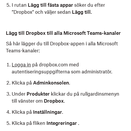
<
string
>
Add Dropbox Storage Accoun
I rutan
Lägg till fästa appar
söker du efter
<
key
>
PayloadIdentifier
</
key
>
”Dropbox” och väljer sedan
Lägg till.
<
string
>
com.dropbox.o365connecteds
<
key
>
PayloadOrganization
</
key
>
<
string
>
Dropbox, Inc.
</
string
>
Lägg till Dropbox till alla Microsoft Teams-kanaler
<
key
>
PayloadRemovalDisallowed
</
key
<
false
/>
Så här lägger du till Dropbox-appen i alla Microsoft
<
key
>
PayloadScope
</
key
>
Teams-kanaler:
<
string
>
System
</
string
>
<
key
>
PayloadType
</
key
>
Logga in
på dropbox.com med
<
string
>
Configuration
</
string
>
autentiseringsuppgifterna som administratör.
<
key
>
PayloadUUID
</
key
>
<
string
>
#UUID2#
</
string
>
Klicka på
Adminkonsolen
.
<
key
>
PayloadVersion
</
key
>
Under
Produkter
klickar du på rullgardinsmenyn
<
integer
>
1
</
integer
>
till vänster om
Dropbox
.
</
dict
>
</
plist
>
Klicka på
Inställningar
.
Klicka på fliken
Integreringar
.
Ladda upp filen till en programvara för