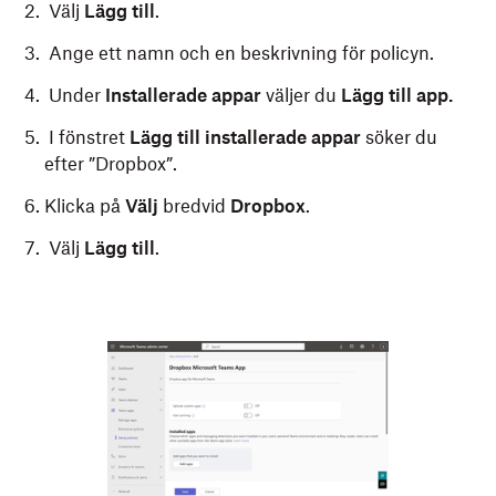
Välj
Lägg till
.
Ange ett namn och en beskrivning för policyn.
Installera enhetshantering för Apple
Under
Installerade appar
väljer du
Lägg till app.
Skapa en fil med filtillägget .mobileconfig med
I fönstret
Lägg till installerade appar
söker du
vilken textredigerare som helst.
efter ”Dropbox”.
Kopiera skriptet nedan och ersätt värdena
Klicka på
Välj
bredvid
Dropbox
.
#UUID1# och #UUID2# med slumpmässigt
genererade värden:
Välj
Lägg till
.
Kopiera
<?xml version="1.0" encoding="UTF-8"?>
<!DOCTYPE 
plist
PUBLIC
"-//Apple//DTD PLIST 1.0//E
1.0.dtd"
>
<
plist
version
=
"1.0"
>
<
dict
>
<
key
>
PayloadContent
</
key
>
<
array
>
<
dict
>