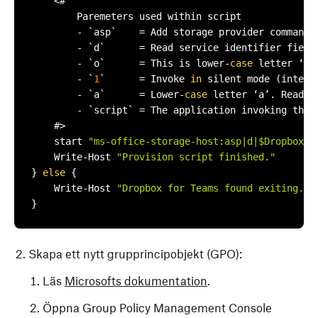
    <#

        Paremeters used within script

        - `asp`    = Add storage provider command

        - `d`      = Read service identifier field

        - `o`      = This is lower-
case
 letter ‘o’
        - `
1
`      = Invoke 
in
 silent mode (intend
        - `a`      = Lower-
case
 letter ‘a’. Read t
        - `script` = The application invoking the 
    #>

    start 
"ms-office-storage-host:asp|d|$DropboxFo
    Write-Host 
"Provision script finished."
} 
else
 {

    Write-Host 
"Dropbox for Teams found exiting...
}
Skapa ett nytt grupprincipobjekt (GPO):
Läs
Microsofts dokumentation
.
Öppna Group Policy Management Console