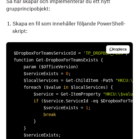
Så här skapar och implementerar du ett nytt
grupprincipobjekt:
Skapa en fil som innehåller följande PowerShell-
skript:
Kopiera
$DropboxForTeamsServiceId = 
'TP_DROPBOX_PLUS'
;

function Get-DropboxForTeamsExists {

    param ($OfficeVersion)

    $serviceExists = 
0
;

    $localServices = Get-ChildItem -Path 
"HKCU:\So
    foreach ($value 
in
 $localServices) {

        $service = Get-ItemProperty 
"HKCU:\$value"
if
 ($service.ServiceId -eq $DropboxForTeams
            $serviceExists = 
1
;

break
        }

    }

    $serviceExists;
