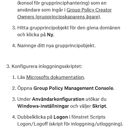
(konsol för grupprinciphantering) som en
användare som ingår i
Group Policy Creator
Owners (grupprincipskaparens ägare)
.
Hitta grupprincipobjekt för den givna domänen
och klicka på
Ny.
Namnge ditt nya grupprincipobjekt.
Konfigurera inloggningsskriptet:
Läs
Microsofts dokumentation
.
Öppna
Group Policy Management Console
.
Under
Användarkonfiguration
utökar du
Windows-inställningar
och väljer
Skript
.
Dubbelklicka på
Logon
i fönstret Scripts
Logon/Logoff (skript för inloggning/utloggning).