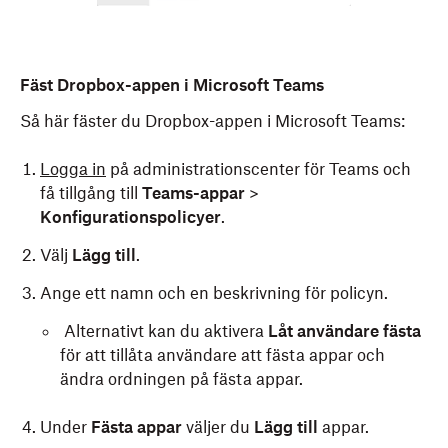
<
key
>
OfficePrePopu
<
array
>
<
dict
>
Fäst Dropbox-appen i Microsoft Teams
<
k
<
s
Så här fäster du Dropbox-appen i Microsoft Teams:
</
dict
>
</
array
>
Logga in
på administrationscenter för Teams och
<
key
>
PayloadDispla
få tillgång till
Teams-appar
>
<
string
>
Microsoft 
Konfigurationspolicyer
.
<
key
>
PayloadIdenti
<
string
>
com.micros
Välj
Lägg till
.
<
key
>
PayloadType
</
<
string
>
com.micros
Ange ett namn och en beskrivning för policyn.
<
key
>
PayloadUUID
</
Alternativt kan du aktivera
Låt användare fästa
<
string
>
#UUID1#
</
s
<
key
>
PayloadVersio
för att tillåta användare att fästa appar och
<
integer
>
1
</
intege
ändra ordningen på fästa appar.
</
dict
>
</
array
>
Under
Fästa appar
väljer du
Lägg till
appar.
<
key
>
PayloadDisplayName
</
key
>