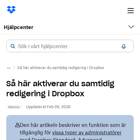
Ope
me
Hjälpcenter
Så här aktiverar du samtidig redigering i Dropbox
Så här aktiverar du samtidig
redigering i Dropbox
Uppdaterat Feb 09, 2026
Admins
Den här artikeln beskriver en funktion som är
tillgänglig för
vissa typer av administratörer