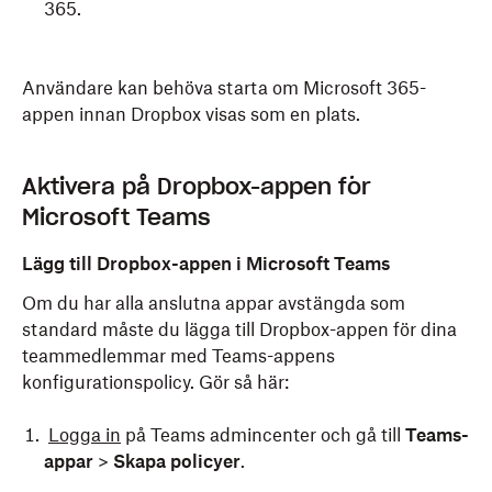
365.
  then

Klicka på
Dropbox för team
.
    echo 
"Dropbox entry is present. No action take
else
Logga in med dina Dropbox-uppgifter.
Användare kan behöva starta om Microsoft 365-
    echo 
"Adding Dropbox storage account entry..."
Klicka på
Logga in
.
    defaults write com.microsoft.office OfficePreP
appen innan Dropbox visas som en plats.
    echo 
"Entry added."
Starta om alla öppna Microsoft Office-program.
  fi

Aktivera på Dropbox-appen för
  exit 
0
else
Microsoft Teams
Dropbox kommer nu att etableras som en plats för
  echo 
"Office not installed."
användarna i ditt team.
  exit 
1
Lägg till Dropbox-appen i Microsoft Teams
fi
Om du har alla anslutna appar avstängda som
standard måste du lägga till Dropbox-appen för dina
teammedlemmar med Teams-appens
För att återställa ändringarna som gjorts kör du det
konfigurationspolicy. Gör så här:
här skalskriptet:
Logga in
på Teams admincenter och gå till
Teams-
Kopiera
appar
>
Skapa policyer
.
#!/bin/zsh

defaults write com.microsoft.office OfficePrePopul