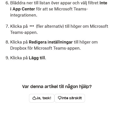
Bläddra ner till listan över appar och välj filtret
Inte
enhetshantering i Apple (som JAMF eller
i App Center
för att se Microsoft Teams-
MobiControl).
integrationen.
Inställningar kommer att synas när Office-appen
har startats om.
Klicka på
(fler alternativ) till höger om Microsoft
Teams-appen.
Klicka på
Redigera inställningar
till höger om
Dropbox för Microsoft Teams-appen.
Generera en .mobileconfig-fil med mcxToProfile
Klicka på
Lägg till
.
mcxToProfile
är ett enkelt kommandoradsverktyg för
att skapa konfigurationsprofiler med ”Anpassade
inställningar” utan tjänsten Profile Manager Device
Management i OS X Server 10.7 och 10.8.
Var denna artikel till någon hjälp?
Den kan ta indata från egenskapslistfiler på
hårddisken eller direkt från en Directory Services-nod
Ja, tack!
Inte särskilt
(Local MCX eller Open Directory).