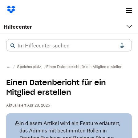
Ope
me
Hilfecenter
Speicherplatz
Einen Datenbericht für ein Mitglied erstellen
Einen Datenbericht für ein
Mitglied erstellen
Aktualisiert Apr 28, 2025
In diesem Artikel wird ein Feature erläutert,
das Admins mit bestimmten Rollen in