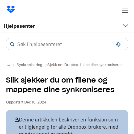
Ope
me
Hjelpesenter
Synkronisering
Sjekk om Dropbox-filene dine synkroniseres
Slik sjekker du om filene og
mappene dine synkroniseres
Oppdatert Dec 18, 2024
Denne artikkelen beskriver en funksjon som
er tilgjengelig for alle Dropbox-brukere, med