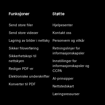
Funksjoner
Støtte
Send store filer
Hjelpesenter
Send store videoer
Kontakt oss
Lagring av bilder i nettsky
Personvern og vilkår
Sikker filoverføring
Retningslinjer for
informasjonskapsler
Sikkerhetskopi til
nettskyen
Innstillinger for
informasjonskapsler og
Rediger PDF-er
CCPA
Elektroniske underskrifter
AI-prinsipper
Konverter til PDF
Nettstedskart
Læringsressurser