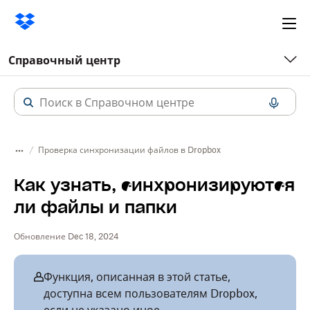
Ope
me
Справочный центр
Проверка синхронизации файлов в Dropbox
Как узнать, синхронизируются
ли файлы и папки
Обновление Dec 18, 2024
Функция, описанная в этой статье,
доступна всем пользователям Dropbox,