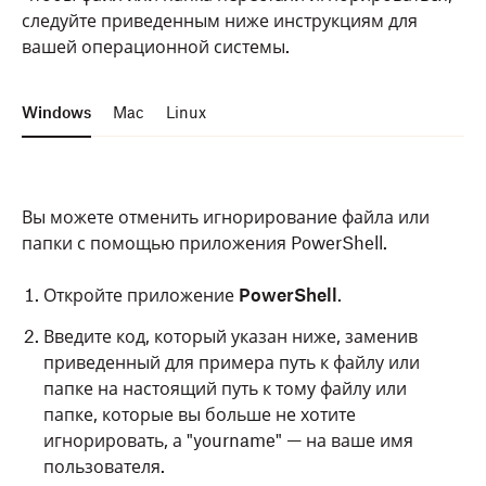
игнорировать.
папке, которые вы больше не хотите
следуйте приведенным ниже инструкциям для
Нажмите правой кнопкой мыши на файл или
игнорировать, а "yourname" — на ваше имя
вашей операционной системы.
папку.
пользователя.
Нажмите
Не синхронизировать
.
Windows
Mac
Linux
Скопировать
attr -s com.dropbox.ignored -V 
1
 '/home/yourname/D
Узнайте, какую версию Dropbox для macOS вы
используете.
Вы можете отменить игнорирование файла или
Нажмите клавишу
Enter
.
папки с помощью приложения PowerShell.
Можно настроить игнорирование содержимого с
помощью приложения Terminal. В последнем
Откройте приложение
PowerShell
.
Рядом с файлом или папкой появится серый
обновлении Dropbox для macOS доступен
новый
значок минуса (-), означающий, что они будут
Введите код, который указан ниже, заменив
API File Provider от Apple
, необходимый для более
проигнорированы.
приведенный для примера путь к файлу или
глубокой интеграции с macOS. В этом обновлении
папке на настоящий путь к тому файлу или
код для настройки игнорирования файлов или
папке, которые вы больше не хотите
папок изменен.
игнорировать, а "yourname" — на ваше имя
пользователя.