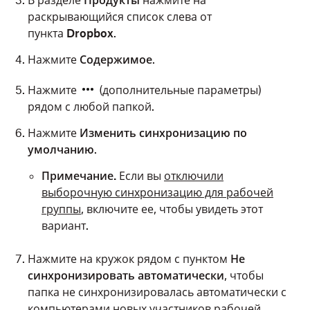
В разделе
Продукты
нажмите на
раскрывающийся список слева от
пункта
Dropbox
.
Нажмите
Содержимое
.
Нажмите
(дополнительные параметры)
рядом с любой папкой.
Нажмите
Изменить синхронизацию по
умолчанию
.
Примечание.
Если вы
отключили
выборочную синхронизацию для рабочей
группы
, включите ее, чтобы увидеть этот
вариант.
Нажмите на кружок рядом с пунктом
Не
синхронизировать автоматически
, чтобы
папка не синхронизировалась автоматически с
компьютерами новых участников рабочей