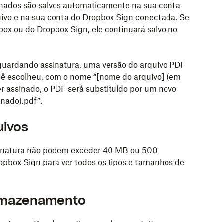
sinados são salvos automaticamente na sua conta
quivo e na sua conta do Dropbox Sign conectada. Se
box ou do Dropbox Sign, ele continuará salvo no
guardando assinatura, uma versão do arquivo PDF
cê escolheu, com o nome “[nome do arquivo] (em
r assinado, o PDF será substituído por um novo
nado).pdf”.
uivos
ssinatura não podem exceder 40 MB ou 500
opbox Sign para ver todos os tipos e tamanhos de
armazenamento