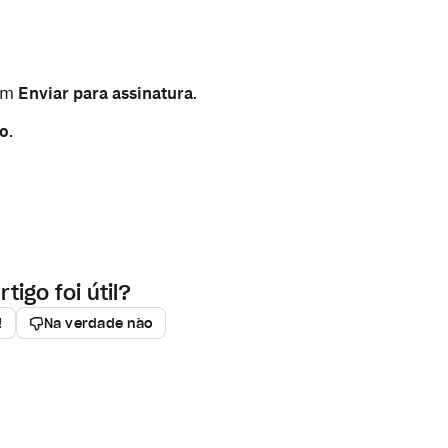
em
Enviar para assinatura
.
do
.
rtigo foi útil?
!
Na verdade não