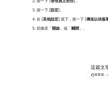
按一下
[
管理員主控台
]。
按一下
[
設定
]。
在
[
其他設定
] 底下，按一下
[
傳送以供簽
切換至
「
開啟
」或「
關閉
」。
這篇文
有幫助，