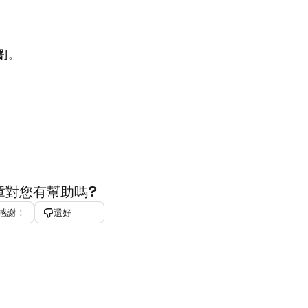
署
]。
章對您有幫助嗎?
感謝！
還好