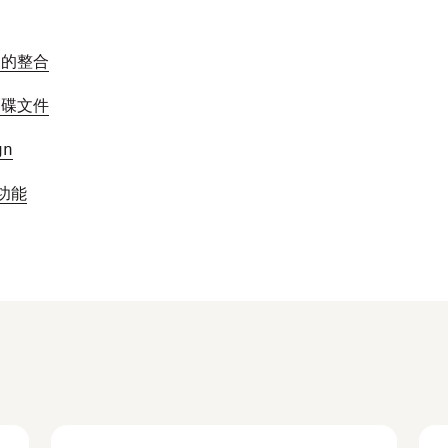
硬碟的整合
端硬碟文件
gn
合功能