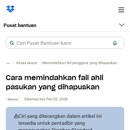
Ope
me
Pusat bantuan
Akses akaun
Memindahkan fail pengguna yang dihapuskan
Cara memindahkan fail ahli
pasukan yang dihapuskan
Dikemas kini Feb 05, 2026
Admins
Ciri yang diterangkan dalam artikel ini
tersedia untuk pentadbir yang