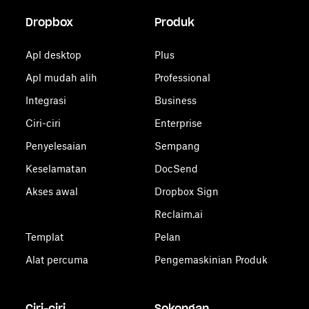
Dropbox
Produk
Apl desktop
Plus
Apl mudah alih
Professional
Integrasi
Business
Ciri-ciri
Enterprise
Penyelesaian
Sempang
Keselamatan
DocSend
Akses awal
Dropbox Sign
Reclaim.ai
Templat
Pelan
Alat percuma
Pengemaskinian Produk
Ciri-ciri
Sokongan