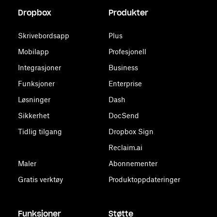
Dropbox
Produkter
Skrivebordsapp
Plus
Mobilapp
Profesjonell
Integrasjoner
Business
Funksjoner
Enterprise
Løsninger
Dash
Sikkerhet
DocSend
Tidlig tilgang
Dropbox Sign
Reclaim.ai
Maler
Abonnementer
Gratis verktøy
Produktoppdateringer
Funksjoner
Støtte