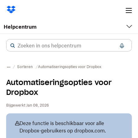
Ope
me
Helpcentrum
Sorteren
Automatiseringsopties voor Dropbox
Automatiseringsopties voor
Dropbox
Bijgewerkt Jan 08, 2026
Deze functie is beschikbaar voor alle
Dropbox-gebruikers op dropbox.com.