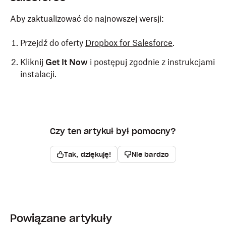
Wprowadź adresy e-mail współpracowników,
zespołu (tylko konta zespołów Dropbox).
którym chcesz udostępnić folder, a następnie
Aby zaktualizować do najnowszej wersji:
kliknij
Share
.
Przejdź do oferty
Dropbox for Salesforce
.
Użytkownicy muszą zaakceptować zaproszenie zanim
Kliknij
Get It Now
i postępuj zgodnie z instrukcjami
Dropbox for Salesforce zacznie działać.
instalacji.
Czy ten artykuł był pomocny?
Tak, dziękuję!
Nie bardzo
Powiązane artykuły