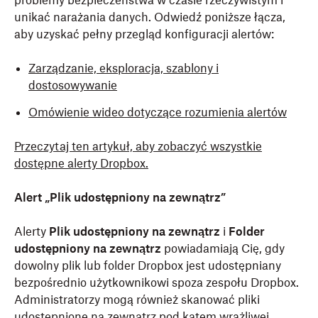
problemy bezpieczeństwa w czasie rzeczywistym i
unikać narażania danych. Odwiedź poniższe łącza,
aby uzyskać pełny przegląd konfiguracji alertów:
Zarządzanie, eksploracja, szablony i
dostosowywanie
Omówienie wideo dotyczące rozumienia alertów
Przeczytaj ten artykuł, aby zobaczyć wszystkie
dostępne alerty Dropbox.
Alert „Plik udostępniony na zewnątrz”
Alerty
Plik udostępniony na zewnątrz
i
Folder
udostępniony na zewnątrz
powiadamiają Cię, gdy
dowolny plik lub folder Dropbox jest udostępniany
bezpośrednio użytkownikowi spoza zespołu Dropbox.
Administratorzy mogą również skanować pliki
udostępnione na zewnątrz pod kątem wrażliwej