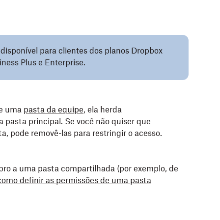
 disponível para clientes dos planos Dropbox
ness Plus e Enterprise.
de uma
pasta da equipe
, ela herda
asta principal. Se você não quiser que
 pode removê-las para restringir o acesso.
bro a uma pasta compartilhada (por exemplo, de
como definir as permissões de uma pasta