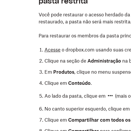
pasta restrita
Toque na área abaixo de
[x] membros
.
Você pode restaurar o acesso herdado da
Toque no membro ou grupo que deseja
restaurado, a pasta não será mais restrita
Toque em
Remover acesso
.
Para restaurar os membros da pasta princ
Toque em
Remover acesso
novamente 
Acesse
o dropbox.com usando suas cre
Clique na seção de
Administração
na b
Em
Produtos
, clique no menu suspen
Clique em
Conteúdo
.
Ao lado da pasta, clique em
(mais o
No canto superior esquerdo, clique em
Clique em
Compartilhar com todos o