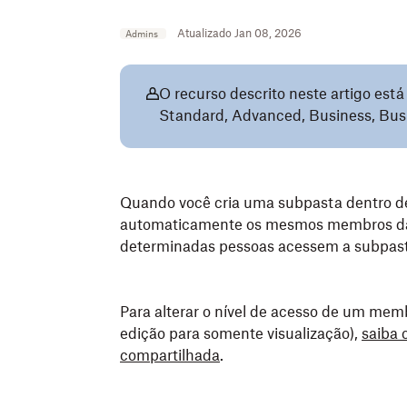
Atualizado Jan 08, 2026
Admins
O recurso descrito neste artigo está
Standard, Advanced, Business, Busi
Quando você cria uma subpasta dentro 
automaticamente os mesmos membros da p
determinadas pessoas acessem a subpasta,
Para alterar o nível de acesso de um mem
edição para somente visualização),
saiba 
compartilhada
.