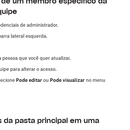
o de um membro específico da
 deseja restringir.
ositivos móveis
.
quipe
e
Gerenciar acesso à pasta
.
, toque em
(mais opções).
denciais de administrador.
embro que deseja remover.
arra lateral esquerda.
 pasta compartilhada para a pessoa.
 remover.
a pessoa que você quer atualizar.
er grupo
.
pe para alterar o acesso.
er grupo
novamente para confirmar.
lecione
Pode editar
ou
Pode visualizar
no menu
ositivos móveis
.
, toque em
(mais opções).
da pasta principal em uma