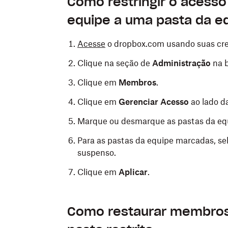
Como restringir o acess
Clique com o botão direito na pasta que
Abra o
aplicativo do Dropbox para disp
equipe a uma pasta da e
Ao lado do ícone do Dropbox, selecion
Ao lado da pasta que deseja restringir
Acesse
o dropbox.com usando suas cre
Clique no menu suspenso ao lado do m
Toque em
Gerenciar acesso
.
Clique na seção de
Administração
na b
Selecione
Remover
.
Toque na área abaixo de
[x] membros
.
Clique em
Membros
.
Escolha se deseja deixar uma cópia da
Toque no membro ou grupo que deseja
Clique em
Gerenciar Acesso
ao lado d
Clique em
Remover
novamente.
Toque em
Remover membro
ou
Remov
Marque ou desmarque as pastas da equi
Toque em
Remover membro
ou
Remov
Para as pastas da equipe marcadas, se
suspenso.
iOS
Clique em
Aplicar
.
Abra o
aplicativo do Dropbox para disp
Ao lado da pasta que deseja restringir
Como restaurar membros 
Toque em
Gerenciar acesso
.