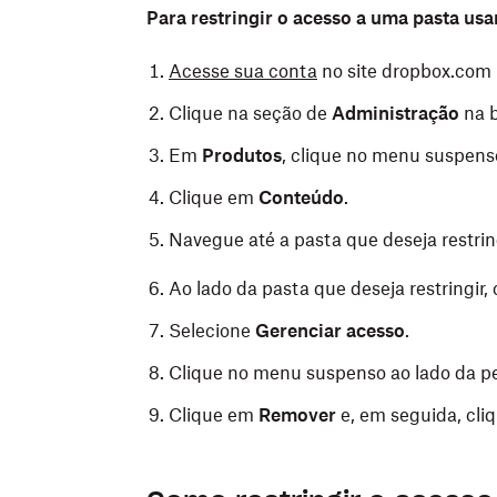
Para restringir o acesso a uma pasta us
Acesse sua conta
no site dropbox.com 
Clique na seção de
Administração
na b
Em
Produtos
, clique no menu suspen
Clique em
Conteúdo
.
Navegue até a pasta que deseja restring
Ao lado da pasta que deseja restringir,
Selecione
Gerenciar acesso
.
Clique no menu suspenso ao lado da p
Clique em
Remover
e, em seguida, cl
Android
Abra a pasta Dropbox no
Explorador de