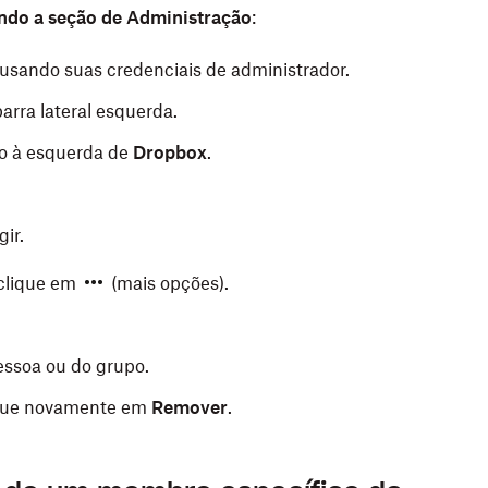
ando a seção de Administração
:
usando suas credenciais de administrador.
arra lateral esquerda.
so à esquerda de
Dropbox
.
ir.
 clique em
(mais opções).
essoa ou do grupo.
ique novamente em
Remover
.
 Arquivos (Windows) ou no Finder (Mac)
.