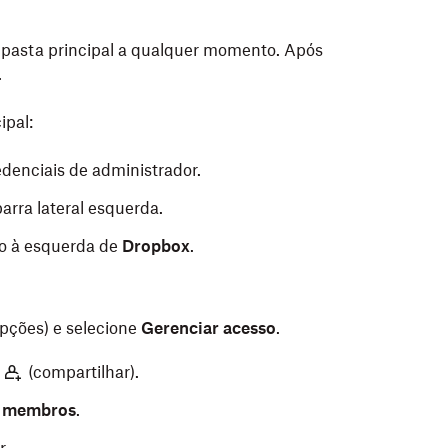
 pasta principal a qualquer momento. Após
 remover.
.
ipal:
para confirmar.
denciais de administrador.
arra lateral esquerda.
so à esquerda de
Dropbox
.
pções) e selecione
Gerenciar acesso
.
(compartilhar).
s membros
.