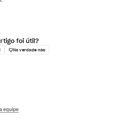
r.
rtigo foi útil?
!
Na verdade não
a equipe