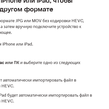
iPhone или iPad, чтобы
 другом формате
 формате JPG или MOV без кодировки HEVC,
, а затем вручную подключите устройство к
ующее.
 iPhone или iPad.
ac или ПК
и выберите одно из следующих
дет автоматически импортировать файл в
и HEVC.
 iPad будет автоматически импортировать файл в
и HEVC.