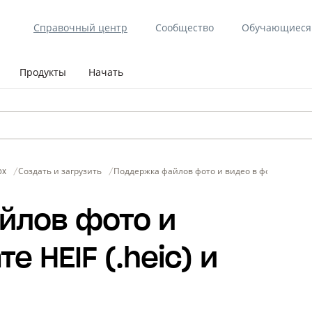
Справочный центр
Сообщество
Обучающиеся 
Продукты
Начать
ox
Создать и загрузить
Поддержка файлов фото и видео в формате HEIF
йлов фото и
 HEIF (.heic) и