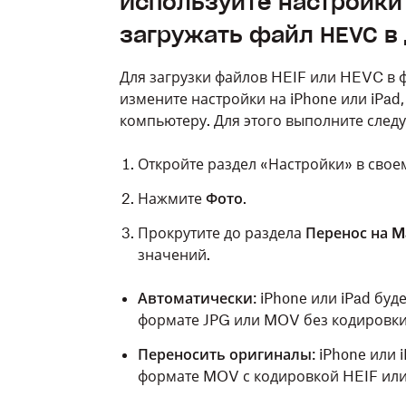
Используйте настройки 
загружать файл HEVC в
Для загрузки файлов HEIF или HEVC в
измените настройки на iPhone или iPad
компьютеру. Для этого выполните след
Откройте раздел «Настройки» в своем
Нажмите
Фото
.
Прокрутите до раздела
Перенос на M
значений.
Автоматически
: iPhone или iPad бу
формате JPG или MOV без кодировк
Переносить оригиналы
: iPhone или
формате MOV с кодировкой HEIF ил