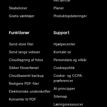
Reclaim.ai
Skabeloner
Planer
Gratis værktøjer
Produktopdateringer
Funktioner
Support
Send store filer
Hjælpecenter
Send lange videoer
Kontakt os
Cloudlagring af fotos
Persondata og vilkår
Sikker filoverførsel
Cookiepolitik
Cloudbaseret backup
Cookie- og CCPA-
præferencer
Redigere PDF-filer
AI-principper
Elektroniske underskrifter
Sitemap
Konvertér til PDF
Læringsressourcer