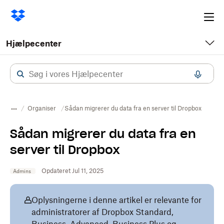
Ope
me
Hjælpecenter
Organiser
Sådan migrerer du data fra en server til Dropbox
Sådan migrerer du data fra en
server til Dropbox
Opdateret Jul 11, 2025
Admins
Oplysningerne i denne artikel er relevante for
administratorer af Dropbox Standard,