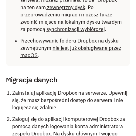
serwera, możesz przenieść folder Dropbox
na ten sam
zewnętrzny dysk
. Po
przeprowadzeniu migracji możesz także
zwolnić miejsce na lokalnym dysku twardym
za pomocą
synchronizacji wybiórczej
.
Przechowywanie folderu Dropbox na dysku
zewnętrznym
nie jest już obsługiwane przez
macOS
.
Migracja danych
Zainstaluj aplikację Dropbox na serwerze. Upewnij
się, że masz bezpośredni dostęp do serwera i nie
logujesz się zdalnie.
Zaloguj się do aplikacji komputerowej Dropbox za
pomocą danych logowania konta administratora
zespołu Dropbox. Na dysku głównym Twojego