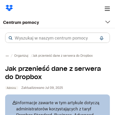
Ope
me
Centrum pomocy
Organizuj
Jak przenieść dane z serwera do Dropbox
Jak przenieść dane z serwera
do Dropbox
Zaktualizowano Jul 09, 2025
Admins
Informacje zawarte w tym artykule dotyczą
administratorów korzystających z taryf