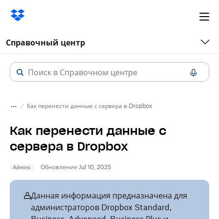
Ope
me
Справочный центр
Как перенести данные с сервера в Dropbox
Как перенести данные с
сервера в Dropbox
Обновление Jul 10, 2025
Admins
Данная информация предназначена для
администраторов Dropbox Standard,