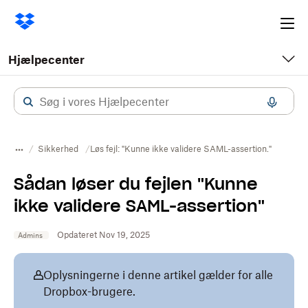
Ope
me
Hjælpecenter
Sikkerhed
Løs fejl: "Kunne ikke validere SAML-assertion."
Sådan løser du fejlen "Kunne
ikke validere SAML-assertion"
Opdateret Nov 19, 2025
Admins
Oplysningerne i denne artikel gælder for alle
Dropbox-brugere.