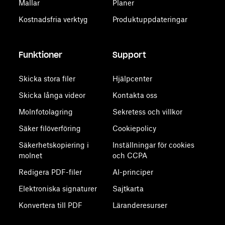
Mallar
Planer
Kostnadsfria verktyg
Produktuppdateringar
Funktioner
Support
Skicka stora filer
Hjälpcenter
Skicka långa videor
Kontakta oss
Molnfotolagring
Sekretess och villkor
Säker filöverföring
Cookiepolicy
Säkerhetskopiering i
Inställningar för cookies
molnet
och CCPA
Redigera PDF-filer
AI-principer
Elektroniska signaturer
Sajtkarta
Konvertera till PDF
Läranderesurser