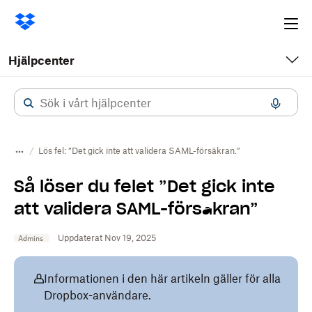
Ope
me
Hjälpcenter
Lös fel: ”Det gick inte att validera SAML-försäkran.”
Så löser du felet ”Det gick inte
att validera SAML-försäkran”
Uppdaterat Nov 19, 2025
Admins
Informationen i den här artikeln gäller för alla
Dropbox-användare.