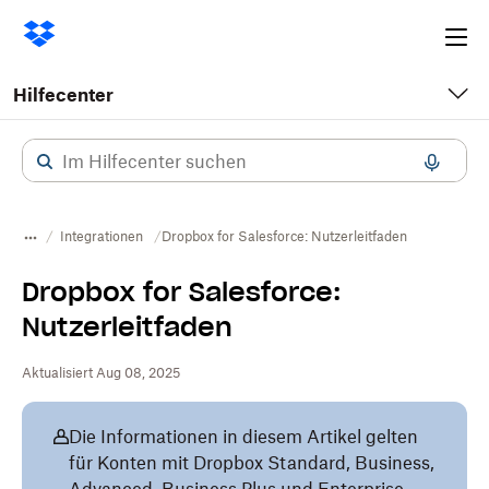
Ope
me
Hilfecenter
Integrationen
Dropbox for Salesforce: Nutzerleitfaden
Dropbox for Salesforce:
Nutzerleitfaden
Aktualisiert Aug 08, 2025
Die Informationen in diesem Artikel gelten
für Konten mit Dropbox Standard, Business,