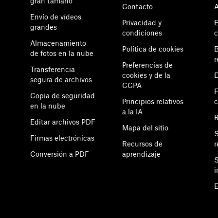
gran tamaño
Contacto
A
Envío de vídeos
Privacidad y
E
grandes
condiciones
c
Almacenamiento
Política de cookies
B
de fotos en la nube
r
Preferencias de
Transferencia
cookies y de la
D
segura de archivos
CCPA
F
Copia de seguridad
Principios relativos
en la nube
a la IA
Editar archivos PDF
Mapa del sitio
S
e
Firmas electrónicas
Recursos de
r
Conversión a PDF
aprendizaje
S
i
E