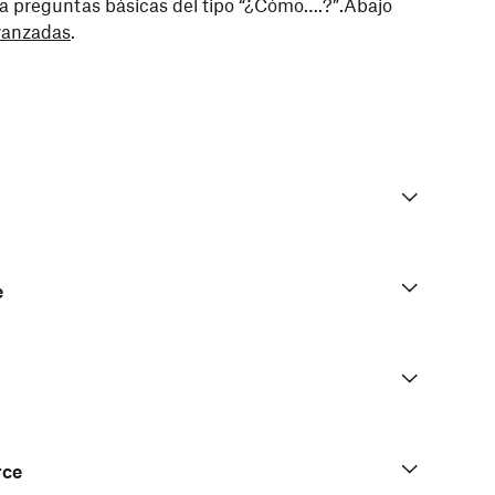
e a preguntas básicas del tipo “¿Cómo….?”.Abajo
vanzadas
.
e
rce