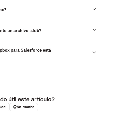
box?
te un archivo .sfdb?
pbox para Salesforce está
do útil este artículo?
cias!
No mucho