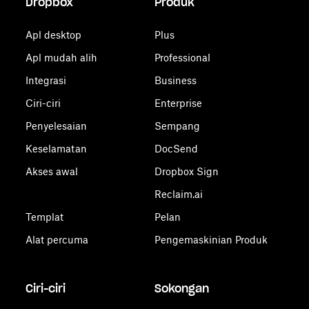
Dropbox
Produk
Apl desktop
Plus
Apl mudah alih
Professional
Integrasi
Business
Ciri-ciri
Enterprise
Penyelesaian
Sempang
Keselamatan
DocSend
Akses awal
Dropbox Sign
Reclaim.ai
Templat
Pelan
Alat percuma
Pengemaskinian Produk
Ciri-ciri
Sokongan