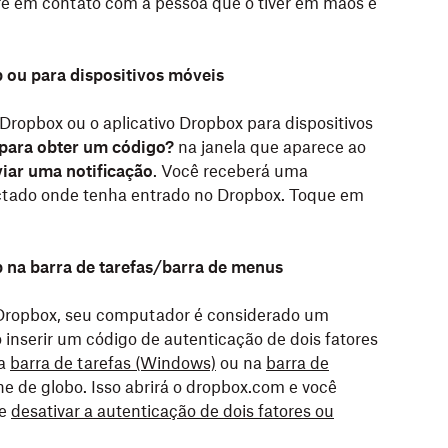
re em contato com a pessoa que o tiver em mãos e
p ou para dispositivos móveis
 Dropbox ou o aplicativo Dropbox para dispositivos
 para obter um código?
na janela que aparece ao
iar uma notificação
. Você receberá uma
ectado onde tenha entrado no Dropbox. Toque em
p na barra de tarefas/barra de menus
o Dropbox, seu computador é considerado um
o inserir um código de autenticação de dois fatores
na
barra de tarefas (Windows)
ou na
barra de
ne de globo. Isso abrirá o dropbox.com e você
de
desativar a autenticação de dois fatores ou