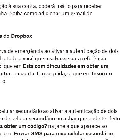
ão à sua conta, poderá usá-lo para receber
nha.
Saiba como adicionar um e-mail de
ia do Dropbox
rva de emergência ao ativar a autenticação de dois
olicitado a você que o salvasse para referência
 clique em
Está com dificuldades em obter um
entrar na conta. Em seguida, clique em
Inserir o
-o.
lular secundário ao ativar a autenticação de dois
 de celular secundário ou achar que pode ter feito
ra obter um código?
na janela que aparece ao
ecione
Enviar SMS para meu celular secundário
.