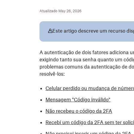
Atualizado May 26, 2026
Este artigo descreve um recurso dis
A autenticação de dois fatores adiciona 
exigindo tanto sua senha quanto um códig
problemas comuns da autenticação de doi
resolvê-los:
Celular perdido ou mudança de númer
Mensagem "Código inválido"
Não recebeu o código da 2FA
Recebi um código da 2FA sem ter solic
Não precisei inserir um código da 2FA