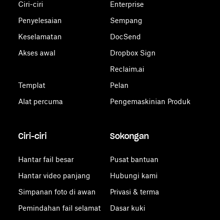
Ciri-ciri
Enterprise
Penyelesaian
Sempang
Keselamatan
DocSend
Akses awal
Dropbox Sign
Reclaim.ai
Templat
Pelan
Alat percuma
Pengemaskinian Produk
Ciri-ciri
Sokongan
Hantar fail besar
Pusat bantuan
Hantar video panjang
Hubungi kami
Simpanan foto di awan
Privasi & terma
Pemindahan fail selamat
Dasar kuki