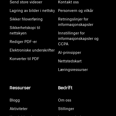
Send store videoer
Kontakt oss
Lagring av bilder i nettsky
Personvern og vilkår
Sikker filoverføring
Retningslinjer for
informasjonskapsler
Sikkerhetskopi til
nettskyen
Innstillinger for
informasjonskapsler og
Rediger PDF-er
CCPA
Elektroniske underskrifter
AI-prinsipper
Konverter til PDF
Nettstedskart
Læringsressurser
Ressurser
Bedrift
Blogg
Om oss
Aktiviteter
Stillinger