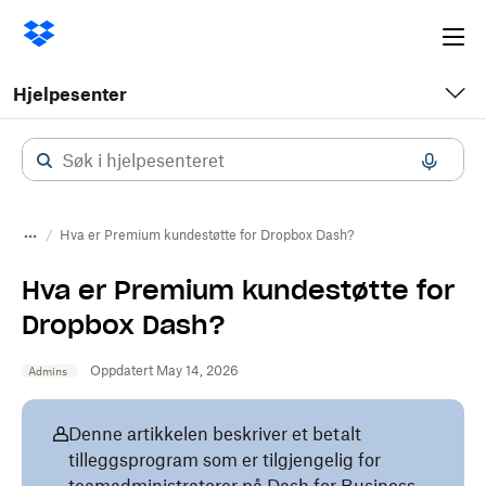
Ope
me
Hjelpesenter
Hva er Premium kundestøtte for Dropbox Dash?
Hva er Premium kundestøtte for
Dropbox Dash?
Oppdatert May 14, 2026
Admins
Denne artikkelen beskriver et betalt
tilleggsprogram som er tilgjengelig for