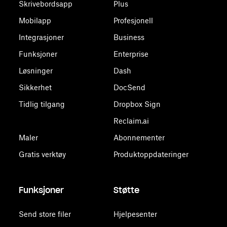
Skrivebordsapp
Plus
Mobilapp
Profesjonell
Integrasjoner
Business
Funksjoner
Enterprise
Løsninger
Dash
Sikkerhet
DocSend
Tidlig tilgang
Dropbox Sign
Reclaim.ai
Maler
Abonnementer
Gratis verktøy
Produktoppdateringer
Funksjoner
Støtte
Send store filer
Hjelpesenter