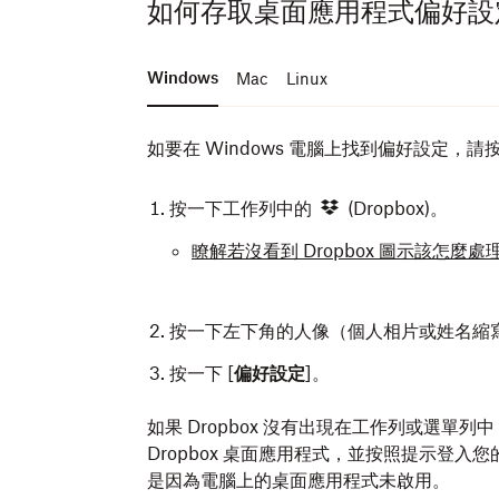
如何存取桌面應用程式偏好設
Windows
Mac
Linux
如要在 Windows 電腦上找到偏好設定，
按一下工作列中的
(Dropbox)。
瞭解若沒看到 Dropbox 圖示該怎麼處
按一下左下角的人像（個人相片或姓名縮
按一下 [
偏好設定
]。
如要在 Mac 電腦上找到偏好設定，請按照
如果 Dropbox 沒有出現在工作列或選單
重要提醒
：Linux 版 Dropbox
Dropbox 桌面應用程式，並按照提示登入您的 
桌面體驗，您可能需要
更新系統或下
是因為電腦上的桌面應用程式未啟用。
在畫面右上角的選單列中，按一下
(D