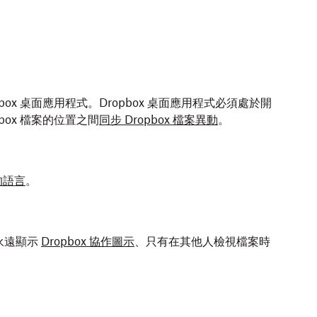
理。
系統匣圖示選單或
Linux 指令列介面
(CLI)
管理偏好設
寫）。
用程式的偏好設定
。
ox 桌面應用程式。Dropbox 桌面應用程式必須處於開
box 檔案的位置之間
同步 Dropbox 檔案異動
。
的語言
。
是否永遠顯示
Dropbox 協作圖示
、只有在其他人檢視檔案時