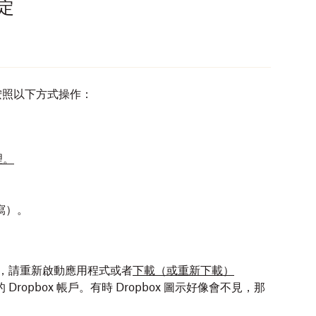
定
請按照以下方式操作：
理。
寫）。
以下方式操作：
列中，請重新啟動應用程式或者
下載
（或重新下載）
 桌面應用程式即將更新。若要繼續在 Linux 上享受完整的
Dropbox 帳戶。有時 Dropbox 圖示好像會不見，那
載其他程式庫
。
ropbox)。