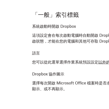
瞭解若沒看到 Dropbox 圖示該怎麼處
若您是 Linux 作業系統的使用者，請使用
「一般」索引標籤
定。
按一下左下角的人像（個人相片或姓名縮
系統啟動時開啟 Dropbox
按一下 [
偏好設定
]。
瞭解如何管理 Linux 版 Dropbox 桌面應
這項設定會在每次啟動電腦時自動開啟 Dropb
啟狀態，才能在您的電腦和其他可存取 Drop
語言
您可以從此選單選擇作業系統預設設定
以外
Dropbox 協作圖示
選擇每次開啟 Microsoft Office 檔案時
顯示、或不再顯示。