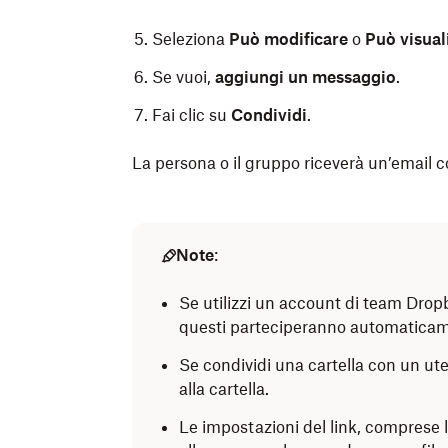
Seleziona
Può modificare
o
Può visual
Se vuoi,
aggiungi un messaggio
.
Fai clic su
Condividi
.
La persona o il gruppo riceverà un’email con 
Apri la cartella Dropbox in Esplora file
Apri l’app per dispositivi mobili Dropbox
Fai clic con il pulsante destro del mouse
Tocca
Note
:
(altre opzioni) su Android o
che desideri condividere.
Fai clic su
Condividi...
accanto all’icon
Se utilizzi un account di team Dropbo
Tocca
Condividi
.
Fai clic su
Aggiungi persone
.
questi parteciperanno automaticamen
Tocca
Cerca
.
Digita l’
indirizzo email
, il
nome
o il
gru
Se condividi una cartella con un ut
condividere il file o cartella e fai clic per
alla cartella.
Tocca sotto a
Invia a
e digita l’
indirizz
persone) con cui vuoi condividere il file o
Nota:
puoi invitare tutte le persone 
Le impostazioni del link, comprese le