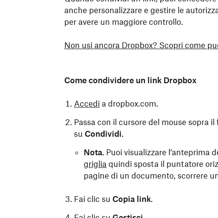
anche personalizzare e gestire le autorizz
per avere un maggiore controllo.
Non usi ancora Dropbox? Scopri come può a
Come condividere un link Dropbox
Accedi
a dropbox.com.
Passa con il cursore del mouse sopra il fi
su
Condividi
.
Nota.
Puoi visualizzare l’anteprima dei
griglia
quindi sposta il puntatore ori
pagine di un documento, scorrere un v
Fai clic su
Copia link
.
Fai clic su
Gestisci
.