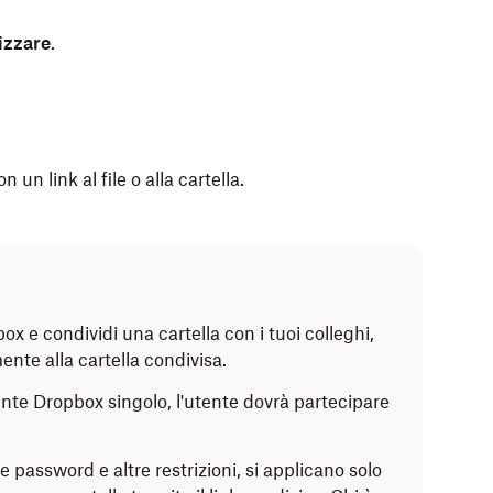
izzare
.
un link al file o alla cartella.
 (Windows) o nel Finder (Mac).
.
 sul file o sulla cartella da condividere.
(altre opzioni) su iOS accanto al file o alla cartella
a Dropbox.
x e condividi una cartella con i tuoi colleghi,
te alla cartella condivisa.
ppo
della persona (o delle persone) con cui vuoi
ente Dropbox singolo, l'utente dovrà partecipare
 selezionarli dai risultati.
o email
, il
nome
o il
gruppo
della persona (o delle
 la cartella.
che desideri.
 password e altre restrizioni, si applicano solo