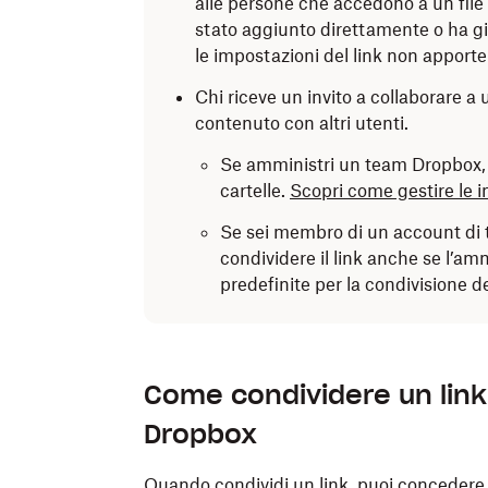
alle persone che accedono a un file o
Tocca per selezionarli dai risultati.
Seleziona
Può modificare
o
Può visual
stato aggiunto direttamente o ha gi
Nota:
puoi invitare tutte le persone 
le impostazioni del link non apport
Aggiungi una nota,
se lo desideri.
Chi riceve un invito a collaborare a 
Tocca per selezionare
Può modificare
(
Fai clic su
Condividi
.
contenuto con altri utenti.
visualizzare
(visualizzare e commentar
La persona o il gruppo riceverà un’email con 
Se amministri un team Dropbox, p
Tocca
Chiudi
su iOS.
cartelle.
Scopri come gestire le i
Tocca
Messaggio facoltativo
su Andro
Se sei membro di un account di 
aggiungere un messaggio, se necessari
condividere il link anche se l’am
predefinite per la condivisione de
Tocca
Condividi
.
Come condividere un link a
Dropbox
Quando condividi un link, puoi concedere l