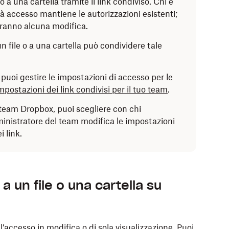
 a una cartella tramite il link condiviso. Chi è
izzare
.
à accesso mantiene le autorizzazioni esistenti;
che desideri.
eranno alcuna modifica.
un file o a una cartella può condividere tale
visualizzare, commentare e modificare) o
Può
e ma non modificare).
un link al file o alla cartella.
uoi gestire le impostazioni di accesso per le
mpostazioni dei link condivisi per il tuo team
.
id o
Messaggio (facoltativo)
su iOS per
team Dropbox, puoi scegliere con chi
o.
ministratore del team modifica le impostazioni
i link.
 un file o una cartella su
’accesso in modifica o di sola visualizzazione. Puoi