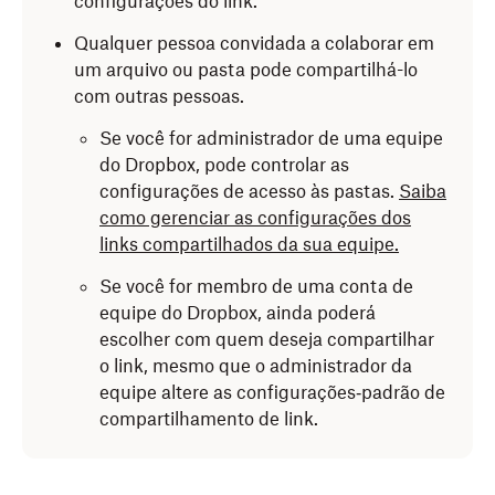
configurações do link.
Toque em
Fechar
no iOS.
A pessoa ou grupo receberá um e‑mail com um link
Qualquer pessoa convidada a colaborar em
para o arquivo ou pasta.
um arquivo ou pasta pode compartilhá-lo
Toque em
Mensagem opcional
no Android ou em
com outras pessoas.
Mensagem (opcional)
no iOS para adicionar uma
mensagem, se necessário.
Se você for administrador de uma equipe
do Dropbox, pode controlar as
Toque em
Compartilhar
.
configurações de acesso às pastas.
Saiba
como gerenciar as configurações dos
links compartilhados da sua equipe.
Se você for membro de uma conta de
equipe do Dropbox, ainda poderá
escolher com quem deseja compartilhar
o link, mesmo que o administrador da
equipe altere as configurações‑padrão de
compartilhamento de link.