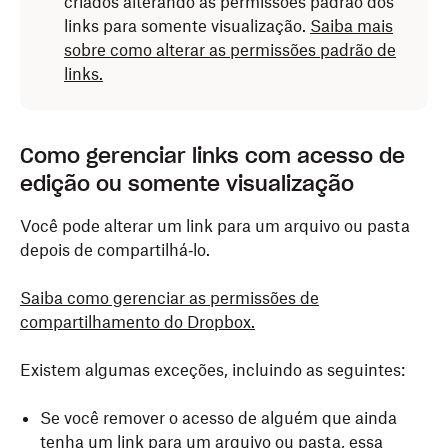
criados alterando as permissões padrão dos
links para somente visualização.
Saiba mais
sobre como alterar as permissões padrão de
links.
Abra a pasta Dropbox no
Abra o aplicativo Dropbox para dispositivos móveis.
Explorador de Arquivos
Como gerenciar links com acesso de
(Windows) ou no Finder (Mac)
.
Ao lado do arquivo ou pasta que deseja
edição ou somente visualização
Clique com o botão direito do mouse ou pressione
compartilhar, toque em
(mais opções) no
Command e clique no arquivo ou pasta que deseja
Você pode alterar um link para um arquivo ou pasta
Android ou em
(mais opções) no iOS.
compartilhar.
depois de compartilhá‑lo.
Toque em
Compartilhar
.
Clique em
Compartilhar
ao lado do ícone do
Saiba como gerenciar as permissões de
Dropbox.
Selecione
Link para visualização
.
compartilhamento do Dropbox.
Observação:
no Android, os arquivos são
Clique em
(configurações).
Existem algumas exceções, incluindo as seguintes:
definidos como
Link para visualização
por
Selecione
Link para visualização
.
padrão. Para as pastas, você precisa
Se você remover o acesso de alguém que ainda
selecionar
Link para visualização
no menu
Clique em
Copiar link
.
tenha um link para um arquivo ou pasta, essa
suspenso.