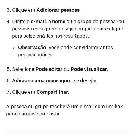
Clique em
Adicionar pessoas
.
Digite o
e-mail
, o
nome
ou o
grupo
da pessoa (ou
pessoas) com quem deseja compartilhar e clique
para selecioná-los nos resultados.
Observação:
você pode convidar quantas
pessoas quiser.
Selecione
Pode editar
ou
Pode visualizar
.
Adicione uma mensagem
, se desejar.
Clique em
Compartilhar
.
A pessoa ou grupo receberá um e‑mail com um link
para o arquivo ou pasta.
Abra a pasta do Dropbox no Explorador de
Abra o aplicativo Dropbox para dispositivos móveis.