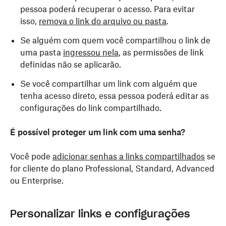
pessoa poderá recuperar o acesso. Para evitar
O link é copiado automaticamente para a sua área de
isso,
remova o link do arquivo ou pasta
.
Toque em
Copiar link.
transferência. Você pode colá-lo em um e-mail ou
mensagem para compartilhá-lo com os destinatários.
Se alguém com quem você compartilhou o link de
O link foi copiado para a sua área de transferência.
Assim que os destinatários clicarem no link, eles
uma pasta
ingressou nela
, as permissões de link
Você pode colá-lo em um e-mail, mensagem ou em
precisarão solicitar acesso ao conteúdo
definidas não se aplicarão.
outro lugar onde as pessoas possam acessá-lo.
compartilhado. Você receberá essas solicitações por
Se você compartilhar um link com alguém que
e-mail e poderá aprová-las por lá.
tenha acesso direto, essa pessoa poderá editar as
configurações do link compartilhado.
É possível proteger um link com uma senha?
Você pode
adicionar senhas a links compartilhados
se
for cliente do plano Professional, Standard, Advanced
ou Enterprise.
Personalizar links e configurações