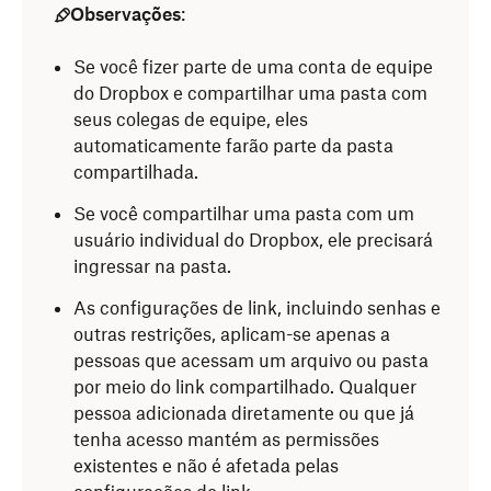
Arquivos (Windows) ou no Finder (Mac).
Observações
:
Ao lado da pasta ou arquivo que gostaria de
Clique com o botão direito no arquivo ou pasta que
compartilhar, toque em
(mais opções) no
Se você fizer parte de uma conta de equipe
gostaria de compartilhar.
Android ou
(mais opções) no iOS.
do Dropbox e compartilhar uma pasta com
Clique em
Compartilhar
ao lado do ícone do
seus colegas de equipe, eles
Toque em
Compartilhar
.
Dropbox.
automaticamente farão parte da pasta
Toque em
Buscar
.
compartilhada.
Clique em
Adicionar pessoas
.
Toque em
Enviar para
e digite o
e-mail
,
nome
ou
Se você compartilhar uma pasta com um
Digite o
e-mail
, o
nome
ou o
grupo
da pessoa (ou
grupo
da pessoa (ou das pessoas) com quem
usuário individual do Dropbox, ele precisará
pessoas) com quem deseja compartilhar e clique
deseja compartilhar o arquivo ou a pasta.
ingressar na pasta.
para selecioná-los nos resultados.
Toque nos resultados para selecioná‑los.
As configurações de link, incluindo senhas e
Observação:
você pode convidar quantas
outras restrições, aplicam-se apenas a
pessoas quiser.
Observação:
você pode convidar quantas
pessoas que acessam um arquivo ou pasta
pessoas quiser.
por meio do link compartilhado. Qualquer
Selecione
Pode editar
ou
Pode visualizar
.
pessoa adicionada diretamente ou que já
Toque para selecionar
Pode editar
(visualizar,
Adicione uma nota
, se desejar.
tenha acesso mantém as permissões
comentar e editar) ou
Pode visualizar
(visualizar e
existentes e não é afetada pelas
comentar, mas não editar).
Clique em
Compartilhar
.