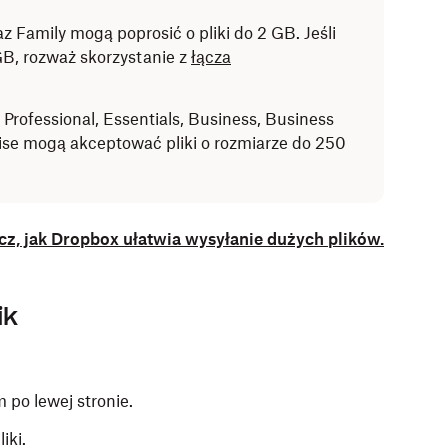
az Family mogą poprosić o pliki do 2 GB. Jeśli
GB, rozważ skorzystanie z
łącza
 Professional, Essentials, Business, Business
ise mogą akceptować pliki o rozmiarze do 250
cz, jak Dropbox ułatwia wysyłanie dużych plików.
ik
po lewej stronie.
iki.