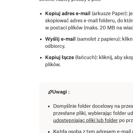
Kopiuj adres e-mail
(arkusze Paper): je
skopiować adres e-mail folderu, do kt
w postaci plików (maks. 20 MB na wia
Wyślij e-mail
(samolot z papieru): klikn
odbiorcy.
Kopiuj łącze
(łańcuch): kliknij, aby sk
plików.
Uwagi :
Domyślnie folder docelowy na przes
przesłane pliki, wybierając folder 
udostępniając pliki lub folder
po prz
Każda osoba z tym adresem e-mail 