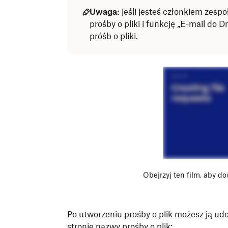
Uwaga:
jeśli jesteś członkiem zesp
prośby o pliki i funkcję „E-mail do 
próśb o pliki.
Obejrzyj ten film, aby d
Po utworzeniu prośby o plik możesz ją udo
stronie nazwy prośby o plik: