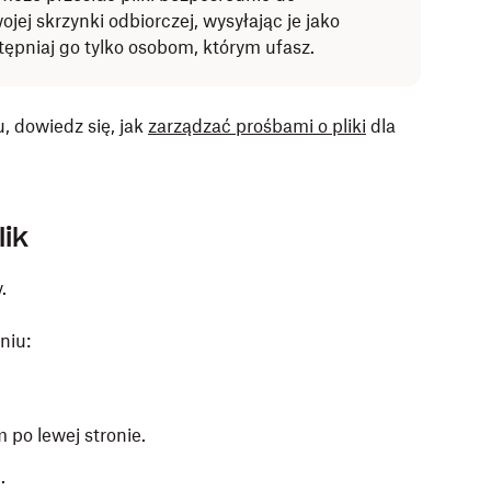
ej skrzynki odbiorczej, wysyłając je jako
tępniaj go tylko osobom, którym ufasz.
, dowiedz się, jak
zarządzać prośbami o pliki
dla
ik
.
niu:
po lewej stronie.
.