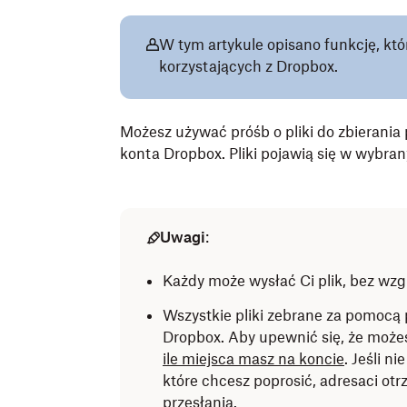
W tym artykule opisano funkcję, któ
korzystających z Dropbox.
Możesz używać próśb o pliki do zbierania 
konta Dropbox. Pliki pojawią się w wybra
Uwagi
:
Każdy może wysłać Ci plik, bez wzgl
Wszystkie pliki zebrane za pomocą 
Dropbox. Aby upewnić się, że możesz
ile miejsca masz na koncie
. Jeśli n
które chcesz poprosić, adresaci ot
przesłania.