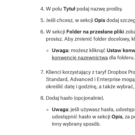
W polu
Tytuł
podaj nazwę prośby.
Jeśli chcesz, w sekcji
Opis
dodaj szczeg
W sekcji
Folder na przesłane pliki
zoba
prosisz. Aby zmienić folder docelowy, kl
Uwaga:
możesz kliknąć
Ustaw konw
konwencję nazewnictwa
dla folderu.
Klienci korzystający z taryf Dropbox Pro
Standard, Advanced i Enterprise mogą
określić datę i godzinę, a także wybrać
Dodaj hasło (opcjonalnie).
Uwaga
: jeśli używasz hasła, udostępn
udostępnić hasło w sekcji
Opis
, za 
inny wybrany sposób.