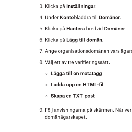
Klicka på
Inställningar
.
Under
Konto
bläddra till
Domäner
.
Klicka på
Hantera
bredvid
Domäner
.
Klicka på
Lägg till domän
.
Ange organisationsdomänen vars ägarska
Välj ett av tre verifieringssätt.
Lägga till en metatagg
Ladda upp en HTML-fil
Skapa en TXT-post
Följ anvisningarna på skärmen. När ver
domänägarskapet.