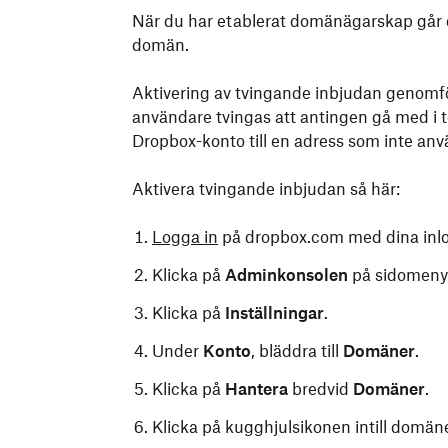
När du har etablerat domänägarskap går d
domän.
Aktivering av tvingande inbjudan genomför
användare tvingas att antingen gå med i tea
Dropbox-konto till en adress som inte an
Aktivera tvingande inbjudan så här:
Logga in
på dropbox.com med dina inlo
Klicka på
Adminkonsolen
på sidomenyn 
Klicka på
Inställningar
.
Under
Konto
, bläddra till
Domäner
.
Klicka på
Hantera
bredvid
Domäner
.
Klicka på kugghjulsikonen intill domän