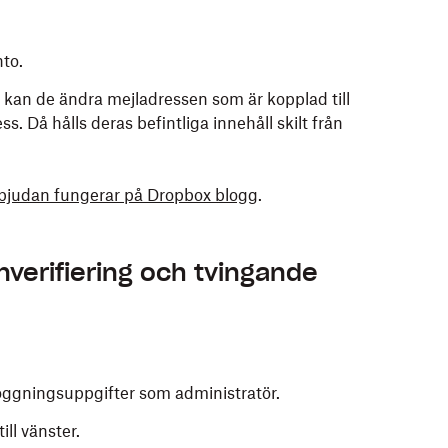
nto.
 kan de ändra mejladressen som är kopplad till
ss. Då hålls deras befintliga innehåll skilt från
nbjudan fungerar på Dropbox blogg
.
nverifiering och tvingande
ggningsuppgifter som administratör.
ill vänster.