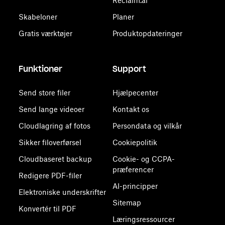
Reclaim.ai
Skabeloner
Planer
Gratis værktøjer
Produktopdateringer
Funktioner
Support
Send store filer
Hjælpecenter
Send lange videoer
Kontakt os
Cloudlagring af fotos
Persondata og vilkår
Sikker filoverførsel
Cookiepolitik
Cloudbaseret backup
Cookie- og CCPA-
præferencer
Redigere PDF-filer
AI-principper
Elektroniske underskrifter
Sitemap
Konvertér til PDF
Læringsressourcer