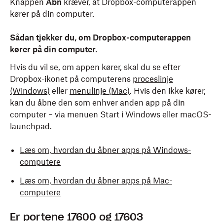
Knappen
Åbn
kræver, at Dropbox-computerappen
kører på din computer.
Sådan tjekker du, om Dropbox-computerappen
kører på din computer.
Hvis du vil se, om appen kører, skal du se efter
Dropbox-ikonet på computerens
proceslinje
(Windows)
eller
menulinje (Mac)
. Hvis den ikke kører,
kan du åbne den som enhver anden app på din
computer – via menuen Start i Windows eller macOS-
launchpad.
Læs om, hvordan du åbner apps på Windows-
computere
Læs om, hvordan du åbner apps på Mac-
computere
Er portene 17600 og 17603