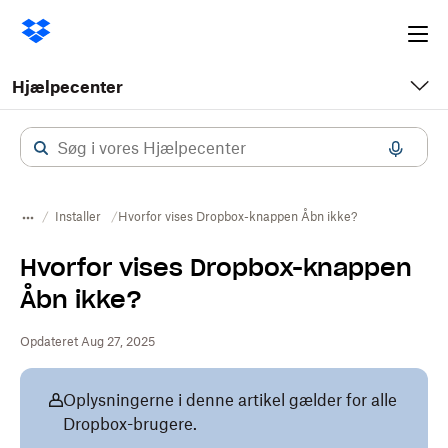
Ope
me
Hjælpecenter
Installer
Hvorfor vises Dropbox-knappen Åbn ikke?
Hvorfor vises Dropbox-knappen
Åbn ikke?
Opdateret Aug 27, 2025
Oplysningerne i denne artikel gælder for alle
Dropbox-brugere.