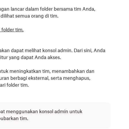
engan lancar dalam folder bersama tim Anda,
ilihat semua orang di tim.
folder tim.
akan dapat melihat konsol admin. Dari sini, Anda
itur yang dapat Anda akses.
ntuk meningkatkan tim, menambahkan dan
an berbagi eksternal, serta menghapus,
i folder tim.
pat menggunakan konsol admin untuk
ubarkan tim.