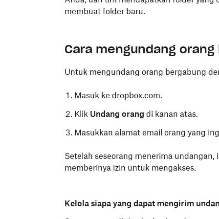
membuat folder baru.
Cara mengundang orang k
Untuk mengundang orang bergabung deng
Masuk
ke dropbox.com.
Klik
Undang orang
di kanan atas.
Masukkan alamat email orang yang ingi
Setelah seseorang menerima undangan, ia
memberinya izin untuk mengakses.
Kelola siapa yang dapat mengirim unda