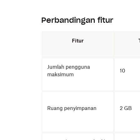
Perbandingan fitur
Fitur
Jumlah pengguna
10
maksimum
Ruang penyimpanan
2 GB