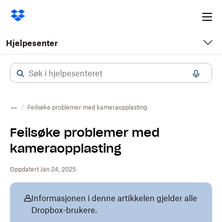
Ope
me
Hjelpesenter
Feilsøke problemer med kameraopplasting
Feilsøke problemer med
kameraopplasting
Oppdatert Jan 24, 2025
Informasjonen i denne artikkelen gjelder alle
Dropbox-brukere.