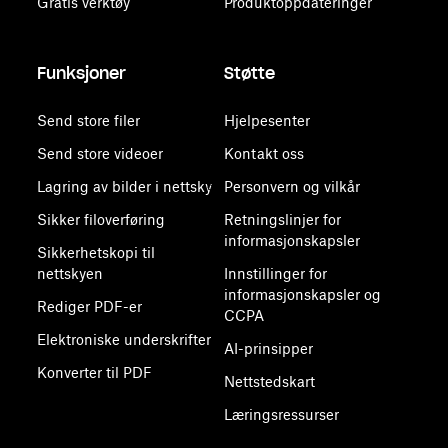
Gratis verktøy
Produktoppdateringer
Funksjoner
Støtte
Send store filer
Hjelpesenter
Send store videoer
Kontakt oss
Lagring av bilder i nettsky
Personvern og vilkår
Sikker filoverføring
Retningslinjer for
informasjonskapsler
Sikkerhetskopi til
nettskyen
Innstillinger for
informasjonskapsler og
Rediger PDF-er
CCPA
Elektroniske underskrifter
AI-prinsipper
Konverter til PDF
Nettstedskart
Læringsressurser