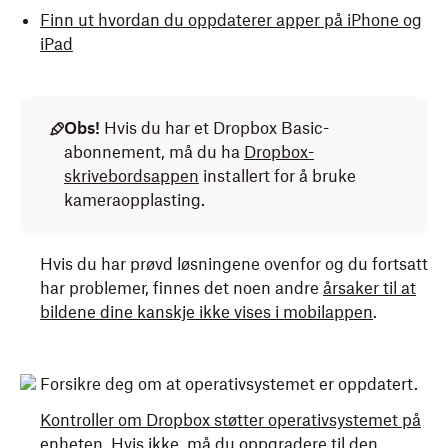
Finn ut hvordan du oppdaterer apper på iPhone og
iPad
Obs!
Hvis du har et Dropbox Basic-
abonnement, må du ha
Dropbox-
skrivebordsappen
installert for å bruke
kameraopplasting.
Hvis du har prøvd løsningene ovenfor og du fortsatt
har problemer, finnes det noen andre
årsaker til at
bildene dine kanskje ikke vises i mobilappen
.
Forsikre deg om at operativsystemet er oppdatert.
Kontroller om Dropbox støtter operativsystemet på
enheten
. Hvis ikke, må du oppgradere til den