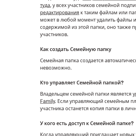
туда
, у всех участников семейной подп
редактирования
к таким файлам или па
может в любой момент удалить файлы и
содержимой из этой папки, оно также п
участников.
Как создать Семейную папку
Семейная папка создается автоматичес
невозможно.
Кто управляет Семейной папкой?
Владельцем семейной папки является
у
Family
. Если управляющий семейным п
участника останется копия папки в лич
У кого есть доступ к Семейной папке?
Когда управляющий
приглашает новых 