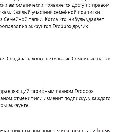
иски автоматически появляется
доступ с правом
пкам. Каждый участник семейной подписки
з Семейной папки. Когда кто-нибудь удаляет
ропадает из аккаунтов Dropbox других
ки. Создавать дополнительные Семейные папки
правляющий тарифным планом Dropbox
ланом
отменит или изменит подписку
, у каждого
ном аккаунте.
участников и они присоединяются к тарифному