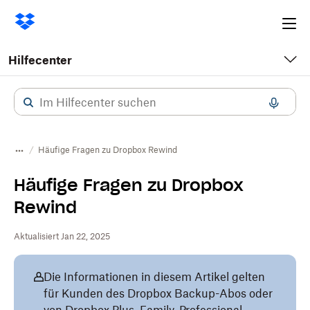
Ope
me
Hilfecenter
Häufige Fragen zu Dropbox Rewind
Häufige Fragen zu Dropbox
Rewind
Aktualisiert Jan 22, 2025
Die Informationen in diesem Artikel gelten
für Kunden des Dropbox Backup-Abos oder