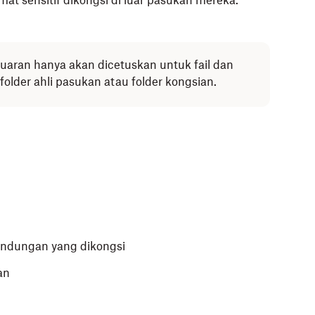
at sensitif dikongsi di luar pasukan mereka.
aran hanya akan dicetuskan untuk fail dan
folder ahli pasukan atau folder kongsian.
andungan yang dikongsi
an