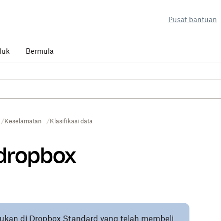
Pusat bantuan
duk
Bermula
Keselamatan
Klasifikasi data
 dropbox
sukan di Dropbox Standard yang telah membeli