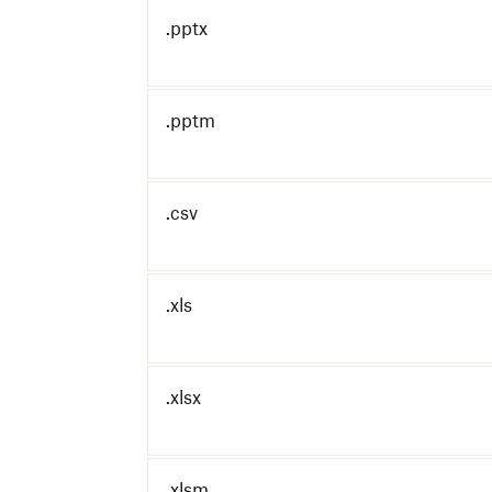
.pptx
.pptm
.csv
.xls
.xlsx
.xlsm