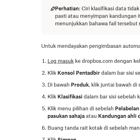
Perhatian:
Ciri klasifikasi data ti
pasti atau menyimpan kandungan itu d
menunjukkan bahawa fail tersebut
Untuk mendayakan pengimbasan automat
Log masuk
ke dropbox.com dengan kel
Klik
Konsol Pentadbir
dalam bar sisi se
Di bawah
Produk
, klik juntai bawah di 
Klik
Klasifikasi
dalam bar sisi sebelah ki
Klik menu pilihan di sebelah
Pelabelan
pasukan sahaja
atau
Kandungan ahli 
Buang tanda rait kotak di sebelah m
Klik
Simpan
.