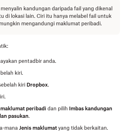
dak menyalin kandungan daripada fail yang dikenal
i lokasi lain. Ciri itu hanya melabel fail untuk
 mungkin mengandungi maklumat peribadi.
ik:
ayakan pentadbir anda.
belah kiri.
sebelah kiri
Dropbox
.
ri.
 maklumat peribadi
dan pilih
Imbas kandungan
dan pasukan
.
ana-mana
Jenis maklumat
yang tidak berkaitan.