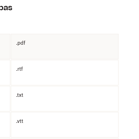
mbas
.pdf
.rtf
.txt
.vtt