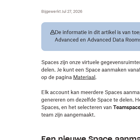
Bijgewerkt Jul 27, 2026
De informatie in dit artikel is van 
Advanced en Advanced Data Room
Spaces zijn onze virtuele gegevensruimte
delen. Je kunt een Space aanmaken vana
op de pagina
Materiaal
.
Elk account kan meerdere Spaces aanmake
genereren om dezelfde Space te delen. He
Spaces, en het selecteren van
Teamspac
team zijn aangemaakt.
Een nieuwe Space aanm