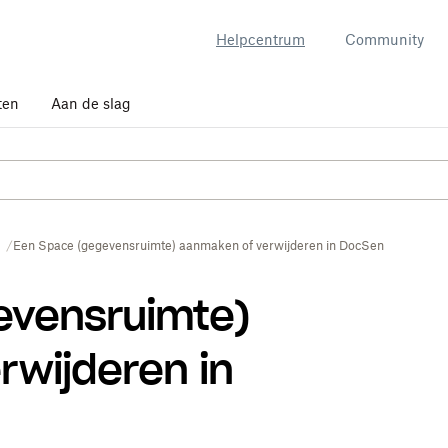
Helpcentrum
Community
ten
Aan de slag
Een Space (gegevensruimte) aanmaken of verwijderen in DocSend
evensruimte)
rwijderen in