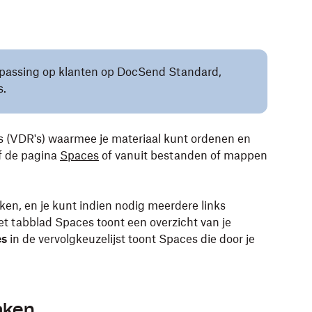
toepassing op klanten op DocSend Standard,
s.
s (VDR's) waarmee je materiaal kunt ordenen en
f de pagina
Spaces
of vanuit bestanden of mappen
n, en je kunt indien nodig meerdere links
t tabblad Spaces toont een overzicht van je
es
in de vervolgkeuzelijst toont Spaces die door je
aken