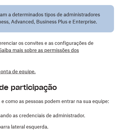
icam a determinados tipos de administradores
ess, Advanced, Business Plus e Enterprise.
enciar os convites e as configurações de
Saiba mais sobre as permissões dos
conta de equipe.
de participação
s e como as pessoas podem entrar na sua equipe:
ndo as credenciais de administrador.
arra lateral esquerda.