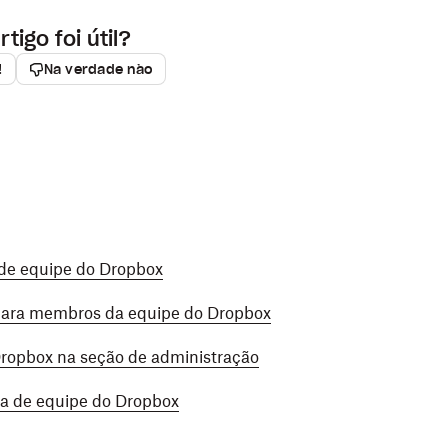
rtigo foi útil?
!
Na verdade não
a de um membro pendente ou adicionou o
os compartilhados, poderá
transferir a conta
a equipe antes de cancelar o convite dele.
Dropbox, a conta existente não será afetada
 a exclusão remota na conta de um membro
 de equipe do Dropbox
 para membros da equipe do Dropbox
ropbox na seção de administração
ta de equipe do Dropbox