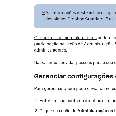
As informações deste artigo se apl
dos planos Dropbox Standard, Busin
Certos tipos de administradores
podem ger
participação na seção de Administração.
administradores
.
Saiba como convidar pessoas para a sua 
Gerenciar configurações 
Para gerenciar quem pode enviar convite
Entre em sua conta
no dropbox.com usa
Clique na seção de
Administração
na b