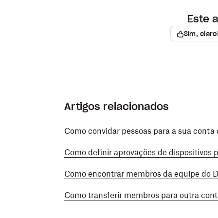
Este a
Observação:
Sim, claro
Se você adicionou arquivos à cont
membro pendente a pastas ou grup
desse membro
para outro membro d
Se o usuário já tiver uma conta do 
quando você cancelar o convite.
Artigos relacionados
Você não pode suspender nem usar
pendente.
Como convidar pessoas para a sua conta
Como definir aprovações de dispositivos
Como encontrar membros da equipe do D
Como transferir membros para outra con