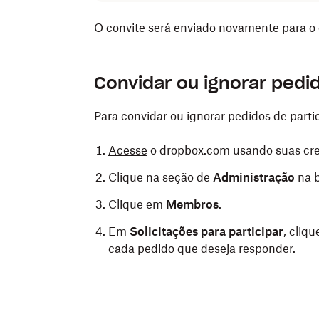
O convite será enviado novamente para o 
Para adicionar permissões de administrad
Para cancelar um convite:
Convidar ou ignorar pedi
Acesse
o dropbox.com usando suas cre
Acesse sua conta
no site dropbox.com 
Para convidar ou ignorar pedidos de par
Clique na
seção de Administração
na b
Clique na
seção de Administração
na b
Clique em
Acesse
o dropbox.com usando suas cre
Membros
.
Clique em
Membros
.
Em
Clique na seção de
Membros
, localize o usuário ou u
Administração
na b
Em
Membros
, clique em
Convidado
pa
encontrar o usuário.
clique em
Mais
ao lado do convite 
Clique em
Membros
.
administrador.
Clique em
Mais
ao lado do convite 
Em
Solicitações para participar
, cliq
Clique em
Tornar administrador
.
cada pedido que deseja responder.
Clique em
Cancelar convite
.
Selecione a função de
Administrador
e
Clique em
Cancelar convite
para confi