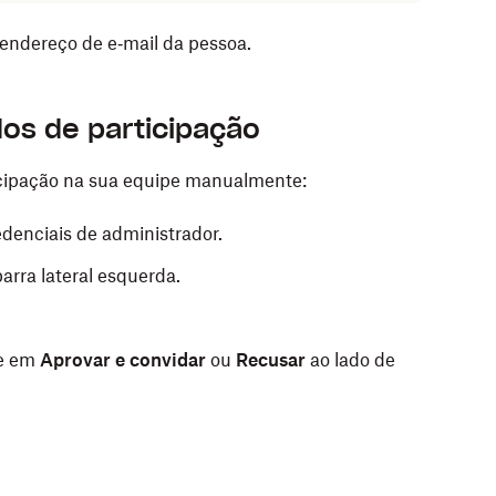
endereço de e‑mail da pessoa.
or a um convite:
dos de participação
denciais de administrador.
usando suas credenciais de administrador.
ticipação na sua equipe manualmente:
arra lateral esquerda.
arra lateral esquerda.
denciais de administrador.
se a barra de busca para encontrá-lo. Em seguida,
arra lateral esquerda.
ra classificar
ou use a barra de busca para
ao qual você gostaria de adicionar permissões de
que deseja cancelar.
ue em
Aprovar e convidar
ou
Recusar
ao lado de
 clique em
Adicionar
.
rmar.